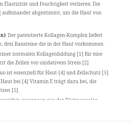
 Elastizität und Feuchtigkeit verlieren. Die
tig aufeinander abgestimmt, um die Haut von
n)
: Der patentierte Kollagen-Komplex liefert
e, drei Bausteine die in der Haut vorkommen.
einer normalen Kollagenbildung [1] für eine
t die Zellen vor oxidativem Stress [2]
 ist essenziell für Haut-[4] und Zellschutz [5].
Haut bei [4] Vitamin E trägt dazu bei, die
tzen [5].
axanthin gewonnen aus der Blutregenalge
0 sind starke natürliche Antioxidantien.
n die allgemeine Gesundheit und das