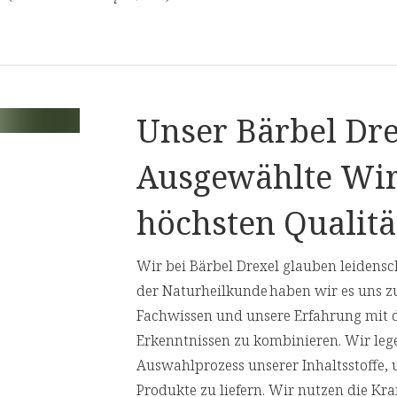
ivem Stress durch freie Radikale
bindet traditionelles Wissen mit
stützung für die Haut von innen heraus
Unser Bärbel Dre
lex Kapseln werden
ht und Oxidation schützen und
Ausgewählte Wir
elt betonen.
höchsten Qualitä
bildung für eine normale Funktion der
Wir bei Bärbel Drexel glauben leidensch
dativem Stress zu schützen.
der Naturheilkunde haben wir es uns z
Fachwissen und unsere Erfahrung mit 
indegewebe bei. Mangan trägt zu einer
Erkenntnissen zu kombinieren. Wir leg
Auswahlprozess unserer Inhaltsstoffe,
. Riboflavin trägt zur Erhaltung
Produkte zu liefern. Wir nutzen die Kr