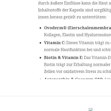
durch äußere Einflüsse kann die Haut an
Inhaltsstoffe der Kapseln sind sorgfäl
innen heraus gezielt zu unterstützen:
Ovoderm® (Eierschalenmembra
Kollagen, Elastin und Hyaluronsäur
Vitamin C:
Dieses Vitamin trägt zu 
normale Hautfunktion bei und schütz
Biotin & Vitamin E:
Das Vitamin-Duo
Biotin trägt zur Erhaltung normaler 
Zellen vor oxidativem Stress zu schü
Astaxanthin & Coenzym Q10:
Ast
Haematococcus pluvialis
& Coenzym Q1
Traubenkernextrakt mit OPC
kan
Aussehen der Haut verbessern [6]