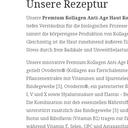
Unsere Rezeptur
Unsere
Premium Kollagen Anti-Age Haut K
tiefen Verständnis für die biologischen Prozess
nimmt die körpereigene Produktion von Kollage
Gleichzeitig ist die Haut zunehmend äußeren E
Stress durch freie Radikale und Umweltbelastun
Unsere innovative Premium Kollagen Anti-Age
gezielt Ovoderm® (Kollagen aus Eierschalenm
Pflanzenextrakte mit Vitaminen und Spurenelem
Bindegewebe [3], Ovoderm®, ein patentierter 
I, V und X sowie Hyaluronsäure und Elastin – B
Die Kombination mit den essenziellen Nährsto
unterstützt zusätzlich das Bindegewebe [3] und
Biotin und Riboflavin (Vitamin B2) tragen zur E
während Vitamin E, Selen, OPC und Astaxanthin