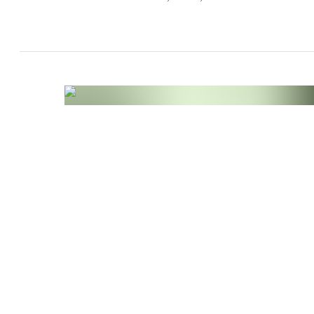
Antioxidantien gelten, die die Zellen vor oxidat
schützen [5,6]. Diese ausgewogene Rezeptur ver
modernster Forschung, um eine effektive Unter
zu bieten.
Unsere Premium Kollagen Anti-Age Haut Komp
in
Braunglas
verpackt, die den Inhalt vor Lic
gleichzeitig unsere Verantwortung für die Umw
[1] Vitamin C trägt zu einer normalen Kollagen
Haut bei.
[2] Vitamin C trägt dazu bei, die Zellen vor oxi
[3] Kupfer trägt zur Erhaltung von normalem B
normalen Bindegewebsbildung bei.
[4] Biotin trägt zur Erhaltung normaler Haut bei