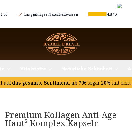
2,90
Langjähriges Naturheilwissen
4.8
/
5
fe
Vitalstoffe
Natürliche Schönheit
A
tt
auf
das gesamte Sortiment, ab 70€
sogar
20%
mit dem 
Premium Kollagen Anti-Age
Haut² Komplex​ Kapseln