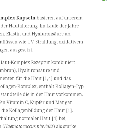
omplex Kapseln
basieren auf unserem
e der Hautalterung. Im Laufe der Jahre
n, Elastin und Hyaluronsäure ab.
inflüssen wie UV-Strahlung, oxidativem
gen ausgesetzt.
 Haut-Komplex Rezeptur kombiniert
embran), Hyaluronsäure und
enten für die Haut [1,4] und das
Kollagen-Komplex, enthält Kollagen-Typ
estandteile die in der Haut vorkommen.
ffen Vitamin C, Kupfer und Mangan
 die Kollagenbildung der Haut [1].
rhaltung normaler Haut [4] bei,
 (
Haematococcus pluvialis
) als starke