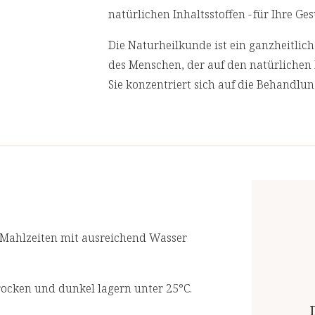
natürlichen Inhaltsstoffen - für Ihre 
dativem Stress zu schützen. Selen trägt
Die Naturheilkunde ist ein ganzheitli
chützen.
des Menschen, der auf den natürlichen 
Sie konzentriert sich auf die Behandlu
nte Quelle von Antioxidantien
Ursachen von Gesundheitsproblemen an
e Radikale. Außerdem trägt es zum
behandeln.
on bei (ID2139). Es kann die allgemeine
ern (ID2145).
Wir lassen in regelmäßigen Abständen
akkreditierten Laboren prüfen. Für eine
Nährwertangaben
Empfohlene Tagesdosis:
1 x 2 Kapsel
aisstärke,
 Mahlzeiten mit ausreichend Wasser
Inhalt pro Tagesdosis
occus
2 Kapseln enth
amin E,
rocken und dunkel lagern unter 25°C.
ethionin,