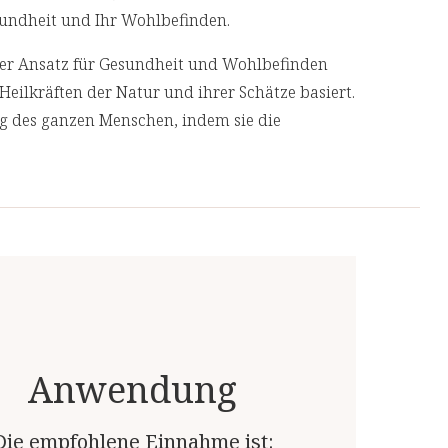
Gesundheit und Ihr Wohlbefinden.
cher Ansatz für Gesundheit und Wohlbefinden
Heilkräften der Natur und ihrer Schätze basiert.
ng des ganzen Menschen, indem sie die
geht, anstatt nur ihre Symptome zu
 Produkte von unabhängigen, deutschen und
 Top-Qualität.
n
Anwendung
alten:
Die empfohlene Einnahme ist: