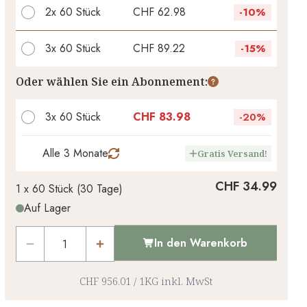
2x
60 Stück
CHF 62.98
-
10%
3x
60 Stück
CHF 89.22
-
15%
Ihr persönlicher Rabatt
Oder wählen Sie ein Abonnement:
CHF 0.00
1
x
-
%
3x 60 Stück
CHF 83.98
-
20%
Alle 3 Monate
Gratis Versand!
CHF 34.99
1 x
60 Stück
(
30
Tage
)
Auf Lager
In den Warenkorb
CHF 956.01
/
1KG
inkl. MwSt