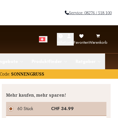
Service: 08276 / 518 100
Hilfe
Konto
Favoriten
Warenkorb
ngebote
Produktfinder
Ratgeber
Code:
SONNENGRUSS
Mehr kaufen, mehr sparen!
60 Stück
CHF 34.99