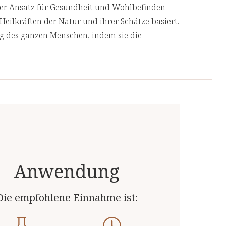
cher Ansatz für Gesundheit und Wohlbefinden
Heilkräften der Natur und ihrer Schätze basiert.
ng des ganzen Menschen, indem sie die
er
geht, anstatt nur ihre Symptome
 Produkte von unabhängigen, deutschen und
nthält:
 Top-Qualität.
200 mg
Anwendung
Die empfohlene Einnahme ist: