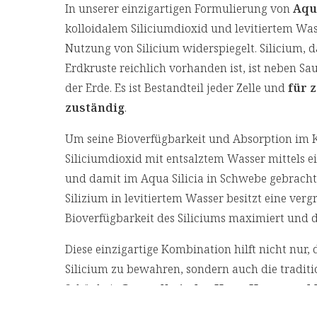
In unserer einzigartigen Formulierung von
Aqua
kolloidalem Siliciumdioxid und levitiertem Wass
Nutzung von Silicium widerspiegelt. Silicium, d
Erdkruste reichlich vorhanden ist, ist neben Sa
der Erde. Es ist Bestandteil jeder Zelle und
für 
zuständig
.
Um seine Bioverfügbarkeit und Absorption im K
Siliciumdioxid mit entsalztem Wasser mittels ei
und damit im Aqua Silicia in Schwebe gebracht
Silizium in levitiertem Wasser besitzt eine verg
Bioverfügbarkeit des Siliciums maximiert und d
Diese einzigartige Kombination hilft nicht nur,
Silicium zu bewahren, sondern auch die tradit
Schönheit
Gesundheit der Haut, Haare und
es zur Unterstützung der Feuchtigkeitsbindung 