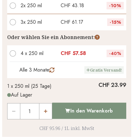
2x
250 ml
CHF 43.18
-
10%
3x
250 ml
CHF 61.17
-
15%
Ihr persönlicher Rabatt
Oder wählen Sie ein Abonnement:
CHF 0.00
1
x
-
%
4 x 250 ml
CHF 57.58
-
40%
Alle 3 Monate
Gratis Versand!
CHF 23.99
1 x
250 ml
(
25
Tage
)
Auf Lager
In den Warenkorb
CHF 95.96
/
1L
inkl. MwSt