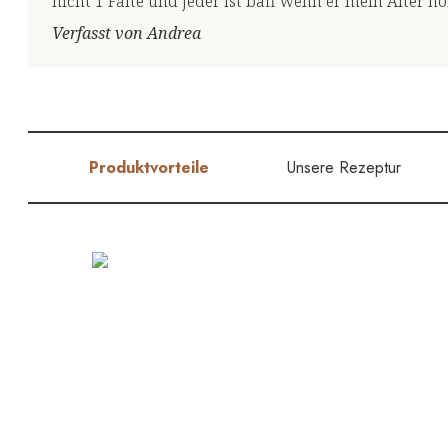
nicht 1 Falte und jeder ist baff wenn er mein Alter 
Verfasst von Andrea
Produktvorteile
Unsere Rezeptur