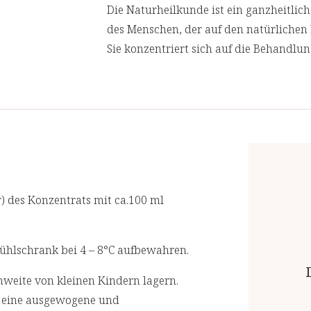
Die Naturheilkunde ist ein ganzheitli
Nährwertangaben
des Menschen, der auf den natürlichen 
Sie konzentriert sich auf die Behandlu
Empfohlene Tagesdosis:
1 x 10
Millilit
Ursachen von Gesundheitsproblemen an
zu behandeln.
Inhalt pro Tagesdosis
Wir lassen in regelmäßigen Abständen
1 Drink (10 ml) e
akkreditierten Laboren prüfen. Für eine
Silicium
) des Konzentrats mit ca.100 ml
ühlschrank bei 4 – 8°C aufbewahren.
weite von kleinen Kindern lagern.
r eine ausgewogene und