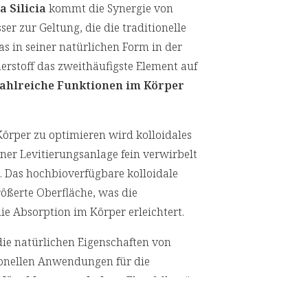
 Silicia
kommt die Synergie von
er zur Geltung, die die traditionelle
as in seiner natürlichen Form in der
uerstoff das zweithäufigste Element auf
zahlreiche Funktionen im Körper
örper zu optimieren wird kolloidales
ner Levitierungsanlage fein verwirbelt
. Das hochbioverfügbare kolloidale
rößerte Oberfläche, was die
ie Absorption im Körper erleichtert.
 die natürlichen Eigenschaften von
ionellen Anwendungen für die
 Nägel hervorzuheben
. Ebenfalls trägt
in der Haut bei, was besonders bei