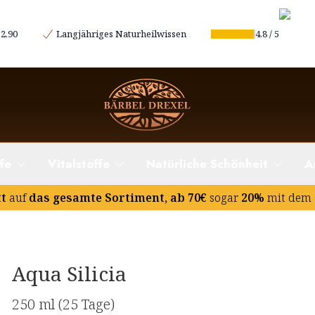
2,90
Langjähriges Naturheilwissen
4.8
/
5
fe
Vitalstoffe
Natürliche Schönheit
A
tt
auf
das gesamte Sortiment, ab 70€
sogar
20%
mit dem 
Aqua Silicia
250 ml
(25 Tage)