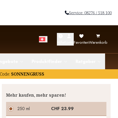
Service: 08276 / 518 100
Hilfe
Konto
Favoriten
Warenkorb
ngebote
Produktfinder
Ratgeber
Code:
SONNENGRUSS
Mehr kaufen, mehr sparen!
250 ml
CHF 23.99