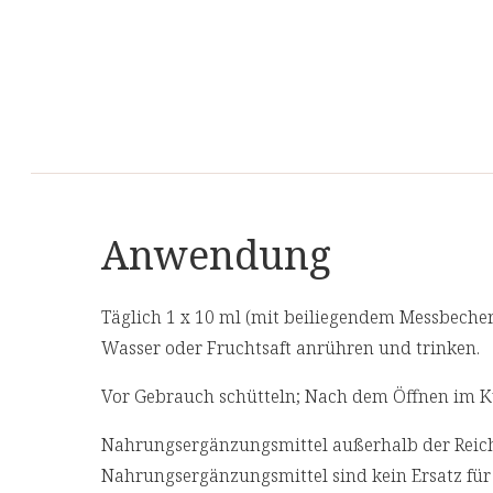
Zutaten
Wasser (levitiert), Siliciumdioxid
Allergene
Das Produkt enthält keine Allergene.
Anwendung
Täglich 1 x 10 ml (mit beiliegendem Messbecher
Wasser oder Fruchtsaft anrühren und trinken.
Vor Gebrauch schütteln; Nach dem Öffnen im K
Nahrungsergänzungsmittel außerhalb der Reich
Nahrungsergänzungsmittel sind kein Ersatz fü