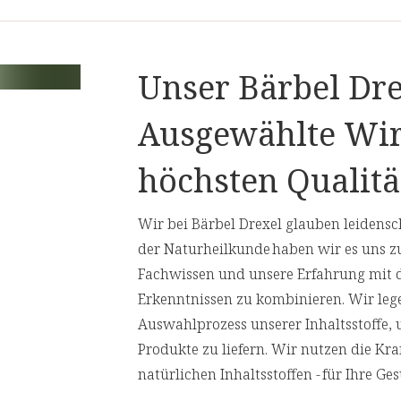
tzlich ist.
rpeln, Gelenken, Sehnen und Bändern
Unser Bärbel Dre
erden. Diese umfassenden
ewährten Mittel, um
die natürliche
Ausgewählte Wir
nterstützen.
erte Struktur für Haut, Haare und
höchsten Qualitä
Wir bei Bärbel Drexel glauben leidensch
innen. Alle Frauen hatten biologisch
der Naturheilkunde haben wir es uns z
s Haar. Die Frauen bekamen über 90
Fachwissen und unsere Erfahrung mit 
al verabreicht. Zu Beginn und am Ende
Erkenntnissen zu kombinieren. Wir leg
haffenheit von Haaren und Nägeln
Auswahlprozess unserer Inhaltsstoffe,
l, der Haare und der Haut mit Hilfe
Produkte zu liefern. Wir nutzen die Kr
natürlichen Inhaltsstoffen - für Ihre 
/4; Seiten 209 - 215