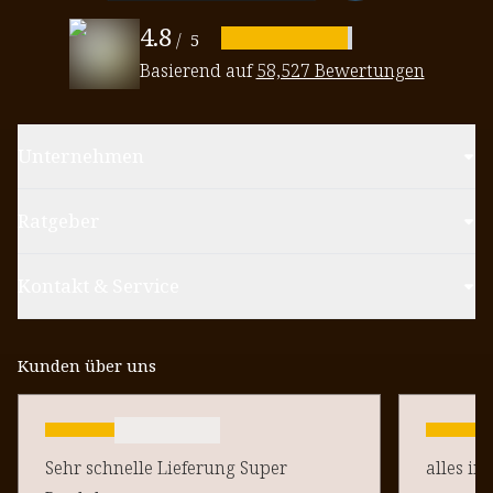
4.8
/
5
Basierend auf
58,527 Bewertungen
Unternehmen
Ratgeber
Kontakt & Service
Kunden über uns
Sehr schnelle Lieferung Super
alles in