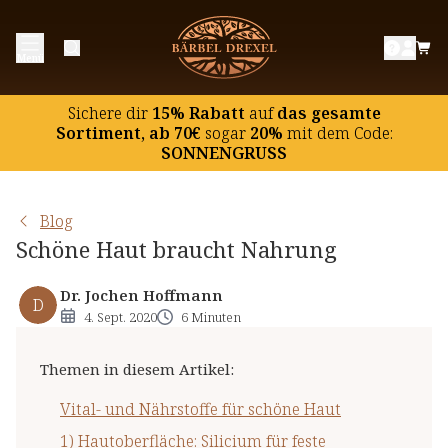
Vital- und Nährstoffe für schöne Haut
Menü
1) Hautoberfläche: Silicium für feste
Körperkonturen
Sichere dir
15% Rabatt
auf
das gesamte
2) Bindegewebe: Hyaluronsäure, Vitamin C und
Sortiment, ab 70€
sogar
20%
mit dem Code:
SONNENGRUSS
Kupfer
3) Hautunterschicht: Nachtkerzenöl nährt und baut
auf
Blog
Schöne Haut braucht Nahrung
Die perfekte Kombination für die Schönheit
Dr. Jochen Hoffmann
D
4. Sept. 2020
6 Minuten
Themen in diesem Artikel
:
Vital- und Nährstoffe für schöne Haut
1) Hautoberfläche: Silicium für feste