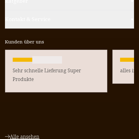
Ratgeber
Kontakt & Service
Kunden über uns
Sehr schnelle Lieferung Super
alles in
Produkte
Alle ansehen