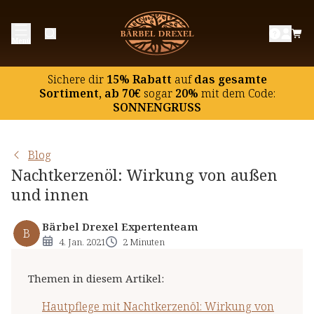
Hautpflege mit Nachtkerzenöl: Wirkung von
Menü
außen
Nahrungsergänzung mit Nachtkerzenöl: Wirkung
Sichere dir
15% Rabatt
auf
das gesamte
von innen
Sortiment, ab 70€
sogar
20%
mit dem Code:
SONNENGRUSS
Nachtkerzenöl und Frauengesundheit
Blog
Nachtkerzenöl: Wirkung von außen
und innen
Bärbel Drexel Expertenteam
B
4. Jan. 2021
2 Minuten
Themen in diesem Artikel
:
Hautpflege mit Nachtkerzenöl: Wirkung von