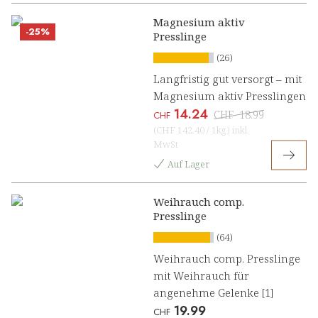
Magnesium aktiv
-25%
Presslinge
(26)
Langfristig gut versorgt – mit
Magnesium aktiv Presslingen
14.24
CHF
18.99
CHF
(
CHF 142.40
/
1kg
)
inkl.
MwSt
Auf Lager
Weihrauch comp.
Presslinge
(64)
Weihrauch comp. Presslinge
mit Weihrauch für
angenehme Gelenke [1]
19.99
CHF