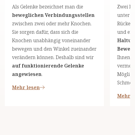
Als Gelenke bezeichnet man die
Zwei Dri
beweglichen Verbindungsstellen
unter R
zwischen zwei oder mehr Knochen.
Rücken
Sie sorgen dafür, dass sich die
und ent
Knochen unabhängig voneinander
Haltun
bewegen und den Winkel zueinander
Beweg
verändern können. Deshalb sind wir
Ihnen, 
auf funktionierende Gelenke
vermei
angewiesen
.
Möglich
Schmer
Mehr lesen
Mehr l