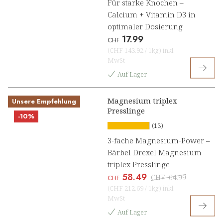
Für starke Knochen –
Calcium + Vitamin D3 in
optimaler Dosierung
17.99
CHF
(
CHF 143.92
/
1kg
)
inkl.
MwSt
Auf Lager
Magnesium triplex
Unsere Empfehlung
Presslinge
-10%
(13)
3-fache Magnesium-Power –
Bärbel Drexel Magnesium
triplex Presslinge
58.49
CHF
64.99
CHF
(
CHF 212.69
/
1kg
)
inkl.
MwSt
Auf Lager