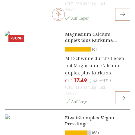
(
CHF 356.96
/
1kg
)
inkl.
MwSt
Auf Lager
Magnesium Calcium
-30%
duplex plus Kurkuma
Presslinge
(4)
Mit Schwung durchs Leben –
mit Magnesium-Calcium
duplex plus Kurkuma
17.49
CHF
24.99
CHF
(
CHF 116.60
/
1kg
)
inkl.
MwSt
Auf Lager
Eiweißkomplex Vegan
Presslinge
(68)