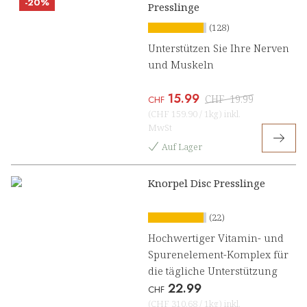
-20%
Presslinge
(128)
Unterstützen Sie Ihre Nerven
und Muskeln
15.99
CHF
19.99
CHF
(
CHF 159.90
/
1kg
)
inkl.
MwSt
Auf Lager
Knorpel Disc Presslinge
(22)
Hochwertiger Vitamin- und
Spurenelement-Komplex für
die tägliche Unterstützung
22.99
CHF
(
CHF 310.68
/
1kg
)
inkl.