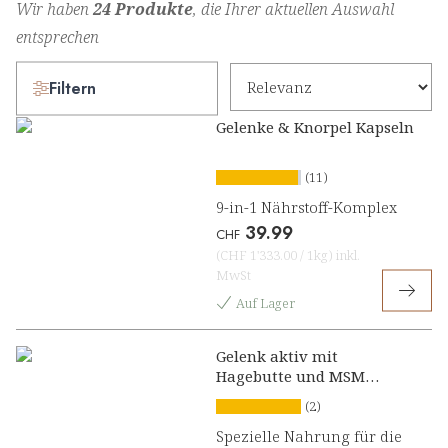
Wir haben
24 Produkte
, die Ihrer aktuellen Auswahl
entsprechen
Filtern
Gelenke & Knorpel Kapseln
(11)
9-in-1 Nährstoff-Komplex
39.99
CHF
(
CHF 1'333.00
/
1kg
)
inkl.
MwSt
Auf Lager
Gelenk aktiv mit
Hagebutte und MSM
Konzentrat
(2)
Spezielle Nahrung für die