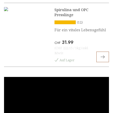
Spirulina und OPC
Presslinge
(12)
Für ein vitales Lebensgefühl
31.99
CHF
(
CHF 222.15
/
1kg
)
inkl.
MwSt
Auf Lager