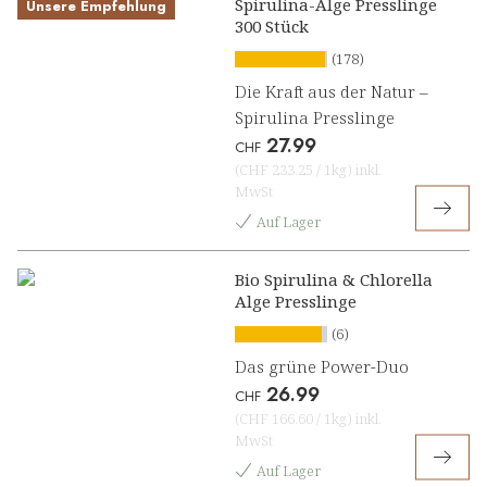
Spirulina-Alge Presslinge
Unsere Empfehlung
300 Stück
(178)
Die Kraft aus der Natur –
Spirulina Presslinge
27.99
CHF
(
CHF 233.25
/
1kg
)
inkl.
MwSt
Auf Lager
Bio Spirulina & Chlorella
Alge Presslinge
(6)
Das grüne Power-Duo
26.99
CHF
(
CHF 166.60
/
1kg
)
inkl.
MwSt
Auf Lager