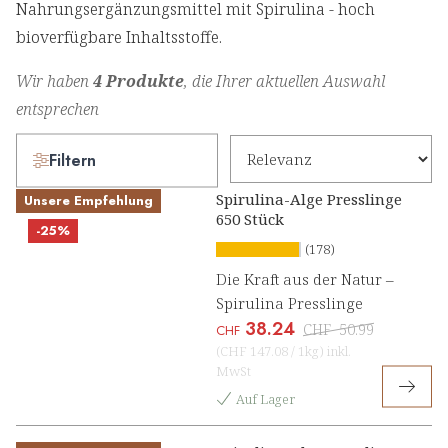
Nahrungsergänzungsmittel mit Spirulina - hoch
bioverfügbare Inhaltsstoffe.
Wir haben
4 Produkte
, die Ihrer aktuellen Auswahl
entsprechen
Filtern
Spirulina-Alge Presslinge
Unsere Empfehlung
650 Stück
-25%
(178)
Die Kraft aus der Natur –
Spirulina Presslinge
38.24
CHF
50.99
CHF
(
CHF 147.08
/
1kg
)
inkl.
MwSt
Auf Lager