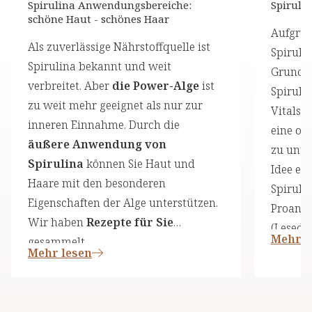
Spirulina Anwendungsbereiche:
Spiruli
schöne Haut - schönes Haar
Aufgrun
Als zuverlässige Nährstoffquelle ist
Spirulin
Spirulina bekannt und weit
Grundla
verbreitet. Aber
die Power-Alge
ist
Spiruli
zu weit mehr geeignet als nur zur
Vitalst
inneren Einnahme. Durch die
eine op
äußere Anwendung von
zu unte
Spirulina
können Sie Haut und
Idee ei
Haare mit den besonderen
Spiruli
Eigenschaften der Alge unterstützen.
Proanth
Wir haben
Rezepte für Sie
(Leseda
Mehr l
gesammelt.
Mehr lesen