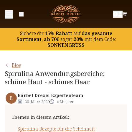
Spirulina-Rezepte für die Schönheit
Menü
Gesichtsmaske für unreine Haut
Gesichtsmaske für alle Hauttypen
Sichere dir
15% Rabatt
auf
das gesamte
Gesichtsmaske für trockene Haut
Sortiment, ab 70€
sogar
20%
mit dem Code:
SONNENGRUSS
Haarmaske für kräftigen Haarwuchs
Haarmaske für trockenes Haar
Blog
Hautfrische-Körperpeeling
Spirulina Anwendungsbereiche:
Entlastungs-Bad
schöne Haut - schönes Haar
Bärbel Drexel Expertenteam
B
30. März 2020
4 Minuten
Themen in diesem Artikel
:
Spirulina-Rezepte für die Schönheit