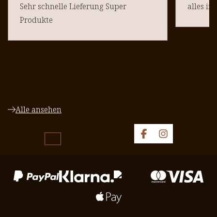
Sehr schnelle Lieferung Super
alles in
Produkte
Alle ansehen