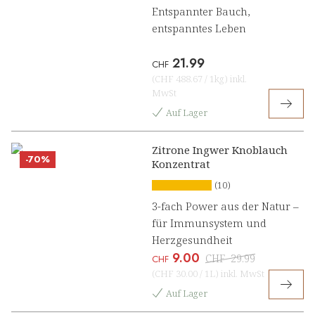
Entspannter Bauch,
entspanntes Leben
21.99
CHF
(
CHF 488.67
/
1kg
)
inkl.
MwSt
Auf Lager
Zitrone Ingwer Knoblauch
-70%
Konzentrat
(10)
3-fach Power aus der Natur –
für Immunsystem und
Herzgesundheit
9.00
CHF
29.99
CHF
(
CHF 30.00
/
1L
)
inkl. MwSt
Auf Lager