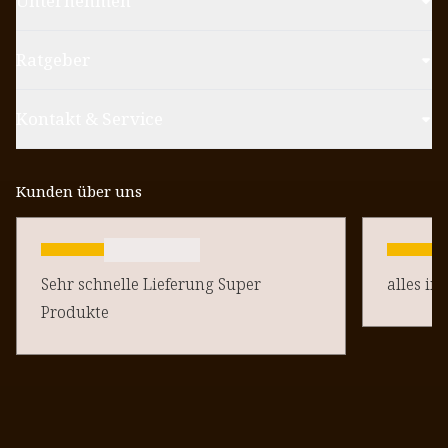
Unternehmen
Ratgeber
Kontakt & Service
Kunden über uns
Sehr schnelle Lieferung Super
alles in
Produkte