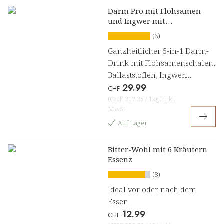
Darm Pro mit Flohsamen
und Ingwer mit
Zitronengeschmack
(3)
Ganzheitlicher 5-in-1 Darm-
Drink mit Flohsamenschalen,
Ballaststoffen, Ingwer,
29.99
Probiotika und Enzymen
CHF
(
CHF 317.35
/
1kg
)
inkl.
MwSt
Auf Lager
Bitter-Wohl mit 6 Kräutern
Essenz
(8)
Ideal vor oder nach dem
Essen
12.99
CHF