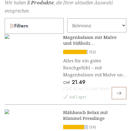
Wir haben
5 Produkte
, die Ihrer aktuellen Auswahl
entsprechen
Filtern
Magenbalsam mit Malve
und Süßholz
Kräuterkonzentrat
(52)
Alles für ein gutes
Bauchgefühl – mit
Magenbalsam mit Malve und
21.49
Süßholz Kräuterkonzentrat
CHF
(
CHF 85.96
/
1L
)
inkl. MwSt
Auf Lager
Blähbauch Relax mit
Kümmel Presslinge
(16)