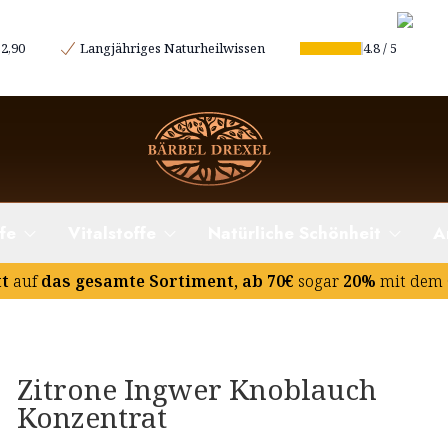
2,90
Langjähriges Naturheilwissen
4.8
/
5
fe
Vitalstoffe
Natürliche Schönheit
A
tt
auf
das gesamte Sortiment, ab 70€
sogar
20%
mit dem 
Zitrone Ingwer Knoblauch
Konzentrat