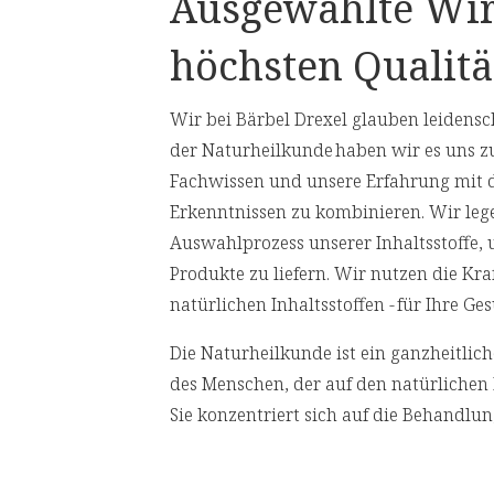
Ausgewählte Wir
.
der Zellen vor oxidativem Stress bei.
höchsten Qualitä
chen, die ihre Herzgesundheit
erstützen möchten – sei
Wir bei Bärbel Drexel glauben leidensch
der Naturheilkunde haben wir es uns z
g benötigt, um seine volle
Fachwissen und unsere Erfahrung mit 
Erkenntnissen zu kombinieren. Wir leg
rd in
Braunglas
verpackt, die den
Auswahlprozess unserer Inhaltsstoffe,
eichzeitig unsere Verantwortung für
Produkte zu liefern. Wir nutzen die Kr
natürlichen Inhaltsstoffen - für Ihre 
Nährwertangaben
Die Naturheilkunde ist ein ganzheitli
des Menschen, der auf den natürlichen 
 Zitrone),
Empfohlene Tagesdosis:
1 x 10 ml
Sie konzentriert sich auf die Behandlu
in C), 0,2%
Ursachen von Gesundheitsproblemen an
xtrakt-
Inhalt pro Tagesdosis
behandeln.