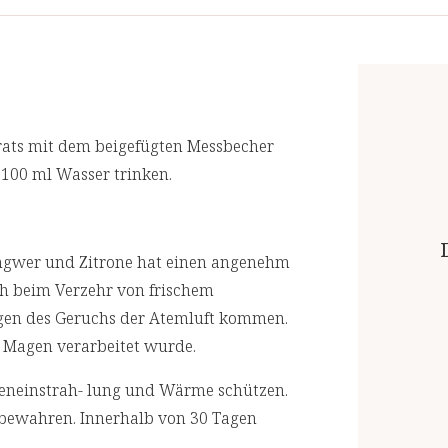
Wir lassen in regelmäßigen Abständen
Ingwersaft
akkreditierten Laboren prüfen. Für eine
Zitronenpulver (ganze Zitrone)
Knoblauchextrakt
rats mit dem beigefügten Messbecher
100 ml Wasser trinken.
- davon Alliin
Kurkumawurzelpulver
Ingwer und Zitrone hat einen angenehm
- davon Curcuminoide
ch beim Verzehr von frischem
en des Geruchs der Atemluft kommen.
Vitamin B1-reiche Pflanzenextrakt-Mi
 Magen verarbeitet wurde.
- davon Vitamin B1 (Thiamin)
nneneinstrah- lung und Wärme schützen.
Vitamin C
bewahren. Innerhalb von 30 Tagen
**NRV: Nutrient reference values (Re