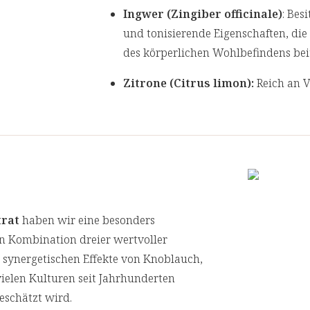
Ingwer (Zingiber officinale)
: Bes
und tonisierende Eigenschaften, die
des körperlichen Wohlbefindens b
Zitrone (Citrus limon):
Reich an 
gilt seit jeher als natürlicher Munt
der ganzen Zitrone, da nicht nur im
Frucht wertvolle Inhaltsstoffe steck
Vitamine, Mineralstoffe und Bitters
Vitamin C:
Trägt zu einer normale
die Zellen vor oxidativem Stress. U
trat
haben wir eine besonders
für eine normale Funktion der Blut
en Kombination dreier wertvoller
und trägt zu einem normalen Energie
e synergetischen Effekte von Knoblauch,
der Verringerung von Müdigkeit un
vielen Kulturen seit Jahrhunderten
die normale Funktion des Nervensys
geschätzt wird.