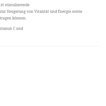
itzt stimulierende
 zur Steigerung von Vitalität und Energie sowie
eitragen können.
Vitamin C und
ermacher. Die Rezeptur enthält Pulver aus
 Saft, sondern in der gesamten
en, darunter Bioflavonoide, B-
toffe.
n Funktion des Immunsystems bei und schützt
nterstützt die normale Kollagenbildung
gefäße
stoffwechsel bei. Vitamin C hilft zudem bei
d Ermüdung und unterstützt
tems sowie die psychische Funktion [3,4]