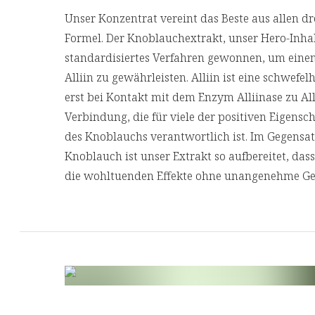
Unser Konzentrat vereint das Beste aus allen d
Formel. Der Knoblauchextrakt, unser Hero-Inhal
standardisiertes Verfahren gewonnen, um eine
Alliin zu gewährleisten. Alliin ist eine schwefe
erst bei Kontakt mit dem Enzym Alliinase zu Al
Verbindung, die für viele der positiven Eigensc
des Knoblauchs verantwortlich ist. Im Gegensa
Knoblauch ist unser Extrakt so aufbereitet, dass
die wohltuenden Effekte ohne unangenehme G
Ergänzt wird der Knoblauch durch frischen Ing
der ganzen Zitrone aus biologischem Anbau. D
h eine natürliche Vitamin B1-reiche Pflanzenex
Blättern und Zitronenschalen sowie zusätzliche
Prise Kurkumawurzelpulver und Ajowanfrüchte-