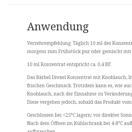
(Ocimum tenuiflorum), Zitronenschalen],
Kurkumawurzelpulver, Ajowanfrüchte-Extrakt
Anwendung
Allergene
Das Produkt enthält keine Allergene.
Verzehrempfehlung: Täglich 10 ml des Konzent
morgens zum Frühstück pur oder gemischt mit 
10 ml Konzentrat entspricht ca. 0,4 BE
Das Bärbel Drexel Konzentrat mit Knoblauch, 
frischen Geschmack. Trotzdem kann es, wie au
Knoblauch, nach der Einnahme zu Veränderung
Diese vergehen jedoch, sobald das Produkt vom
Geschlossen bei <25°C lagern; vor direkter So
Nach dem Öffnen im Kühlschrank bei 4-8°C auf
aufbrauchen.