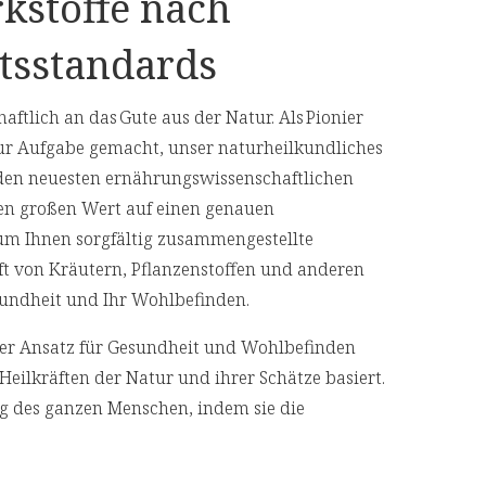
kstoffe nach
tsstandards
aftlich an das Gute aus der Natur. Als Pionier
ur Aufgabe gemacht, unser naturheilkundliches
den neuesten ernährungswissenschaftlichen
en großen Wert auf einen genauen
 um Ihnen sorgfältig zusammengestellte
aft von Kräutern, Pflanzenstoffen und anderen
Gesundheit und Ihr Wohlbefinden.
cher Ansatz für Gesundheit und Wohlbefinden
Heilkräften der Natur und ihrer Schätze basiert.
ng des ganzen Menschen, indem sie die
geht, anstatt nur ihre Symptome zu