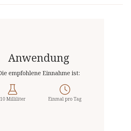
10 ml enthalten:
 Produkte von unabhängigen, deutschen und
1800 mg
 Top-Qualität.
2130 mg
25 mg
Anwendung
1,5 mg
12 mg
Die empfohlene Einnahme ist:
0,4 mg
schung
18 mg
10 Milliliter
Einmal pro Tag
0,4 mg (36% NRV**)
60 mg (75% NRV**)
ferenzmengen) laut EU-Verordnung