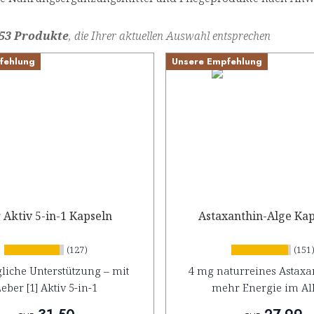
53 Produkte
, die Ihrer aktuellen Auswahl entsprechen
fehlung
Unsere Empfehlung
 Aktiv 5-in-1 Kapseln
Astaxanthin-Alge Kap
(127)
(151
gliche Unterstützung – mit
4 mg naturreines Astaxa
eber [1] Aktiv 5-in-1
mehr Energie im All