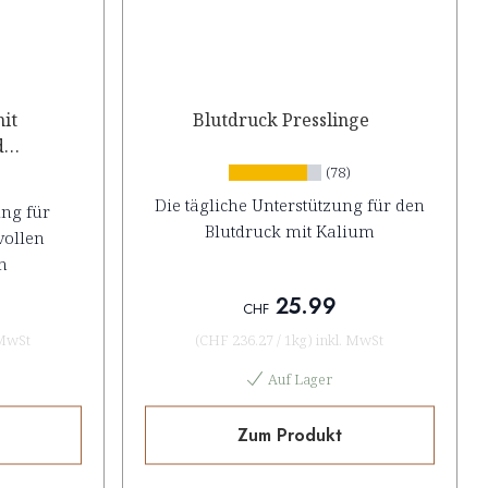
it
Blutdruck Presslinge
d
n
(78)
Die tägliche Unterstützung für den
ung für
Blutdruck mit Kalium
vollen
n
25.99
CHF
 MwSt
(
CHF 236.27
/
1kg
)
inkl. MwSt
Auf Lager
Zum Produkt