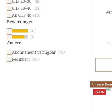
CHF 20–30
(48)
CHF 30–40
(24)
9-i
Ab CHF 40
(10)
Bewertungen
(41)
(3)
Andere
(
CHF
Abonnement verfügbar
(72)
Reduziert
(36)
Unsere Emp
-25%