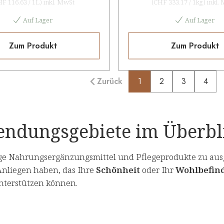
HF 116.63
/
1L
)
inkl. MwSt
(
CHF 333.17
/
1kg
)
inkl.
Auf Lager
Auf Lager
Zum Produkt
Zum Produkt
Zurück
1
2
3
4
ndungsgebiete im Überbl
e Nahrungsergänzungsmittel und Pflegeprodukte zu au
Anliegen haben, das Ihre
Schönheit
oder Ihr
Wohlbefin
unterstützen können.