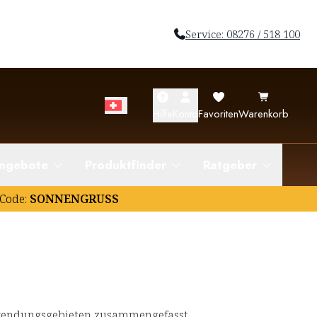
Service: 08276 / 518 100
Hilfe
Konto
Favoriten
Warenkorb
ngebote
Produktfinder
Ratgeber
Code:
SONNENGRUSS
wendungsgebieten zusammengefasst.