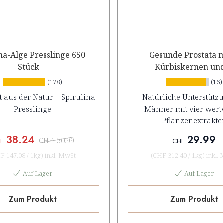
na-Alge Presslinge 650
Gesunde Prostata m
Stück
Kürbiskernen un
Sägepalmfrüchte
(178)
(16)
t aus der Natur – Spirulina
Natürliche Unterstütz
Presslinge
Männer mit vier wert
Pflanzenextrakte
38.24
29.99
CHF
50.99
F
CHF
F 147.08
/
1kg
)
inkl. MwSt
(
CHF 312.40
/
1kg
)
inkl.
Auf Lager
Auf Lager
Zum Produkt
Zum Produkt