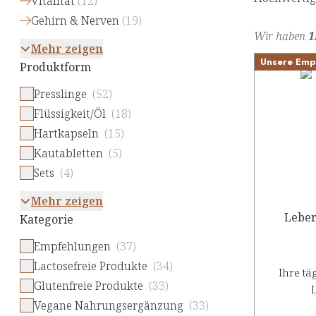
Vitalität
(
12
)
Gehirn & Nerven
(
19
)
Wir haben
1
Mehr zeigen
Unsere Emp
Produktform
Presslinge
(52)
Flüssigkeit/Öl
(18)
Hartkapseln
(15)
Kautabletten
(5)
Sets
(4)
Mehr zeigen
Leber
Kategorie
Empfehlungen
(37)
Lactosefreie Produkte
(34)
Ihre tä
Glutenfreie Produkte
(33)
L
Vegane Nahrungsergänzung
(33)