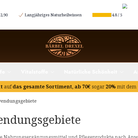
2,90
Langjähriges Naturheilwissen
4.8
/
5
fe
Vitalstoffe
Natürliche Schönheit
A
tt
auf
das gesamte Sortiment, ab 70€
sogar
20%
mit dem 
endungsgebiete
ndungsgebiete
e Nahrungsergänzungsmittel und Pflegeprodukte nach An