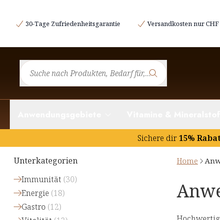
30-Tage Zufriedenheitsgarantie
Versandkosten nur CHF 
Anwendungsgebiete
Vitamine & Mineralstof
Sichere dir
15% Raba
Unterkategorien
Home
Anw
Immunität
(
30
)
Anwe
Energie
(
18
)
Gastro
(
12
)
Hochwertig