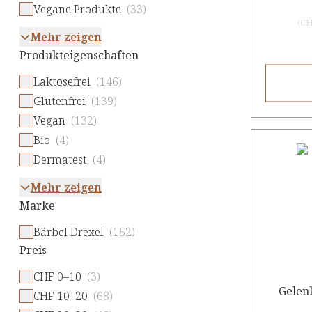
Vegane Produkte
(33)
(
CH
Mehr zeigen
Produkteigenschaften
Laktosefrei
(146)
Glutenfrei
(139)
Vegan
(132)
Bio
(4)
Dermatest
(4)
Mehr zeigen
Marke
Bärbel Drexel
(152)
Preis
CHF 0–10
(3)
Gelen
CHF 10–20
(68)