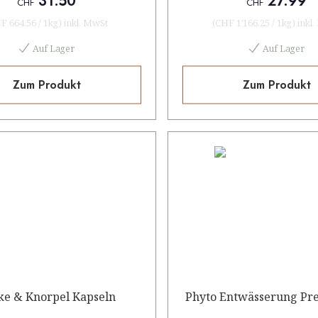
31.50
27.99
CHF
CHF
F 664.56
/
1kg
)
inkl. MwSt
(
CHF 1'166.25
/
1kg
)
inkl
Auf Lager
Auf Lager
Zum Produkt
Zum Produkt
ke & Knorpel Kapseln
Phyto Entwässerung Pre