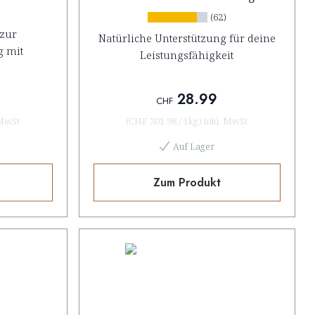
(62)
 zur
Natürliche Unterstützung für deine
 mit
Leistungsfähigkeit
28.99
CHF
 MwSt
(
CHF 301.98
/
1kg
)
inkl. MwSt
Auf Lager
Zum Produkt