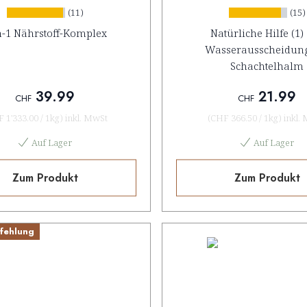
(11)
(15)
n-1 Nährstoff-Komplex
Natürliche Hilfe (1)
Wasserausscheidung
Schachtelhalm
39.99
21.99
CHF
CHF
 1'333.00
/
1kg
)
inkl. MwSt
(
CHF 366.50
/
1kg
)
inkl.
Auf Lager
Auf Lager
Zum Produkt
Zum Produkt
fehlung