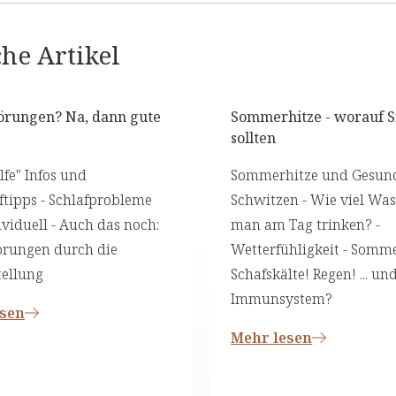
he Artikel
törungen? Na, dann gute
Sommerhitze - worauf S
sollten
lfe" Infos und
Sommerhitze und Gesund
ftipps - Schlafprobleme
Schwitzen - Wie viel Wass
ividuell - Auch das noch:
man am Tag trinken? -
örungen durch die
Wetterfühligkeit - Somme
tellung
Schafskälte! Regen! ... un
Immunsystem?
esen
Mehr lesen