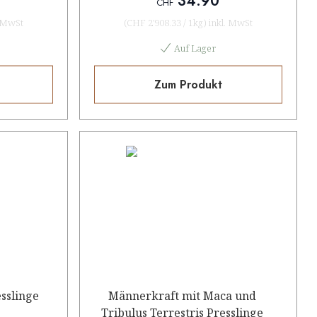
34.90
CHF
. MwSt
(
CHF 2'908.33
/
1kg
)
inkl. MwSt
Auf Lager
Zum Produkt
sslinge
Männerkraft mit Maca und
Tribulus Terrestris Presslinge