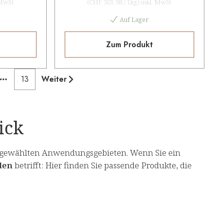
 MwSt
(
CHF 301.98
/
1kg
)
inkl. MwSt
Auf Lager
Zum Produkt
13
Weiter
More pages
ick
sgewählten Anwendungsgebieten. Wenn Sie ein
den
betrifft: Hier finden Sie passende Produkte, die