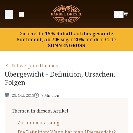
Zusammenfassung
Menü
Die Definition: Wann hat man Übergewicht?
Die Ursachen: Was führt zu Übergewicht?
Sichere dir
15% Rabatt
auf
das gesamte
Die Folgen: Was wird durch Übergewicht
Sortiment, ab 70€
sogar
20%
mit dem Code:
SONNENGRUSS
verursacht?
Schwerpunktthemen
Übergewicht - Definition, Ursachen,
Folgen
29. Okt. 2019
7 Minuten
Themen in diesem Artikel
:
Zusammenfassung
Die Definition: Wann hat man Übergewicht?