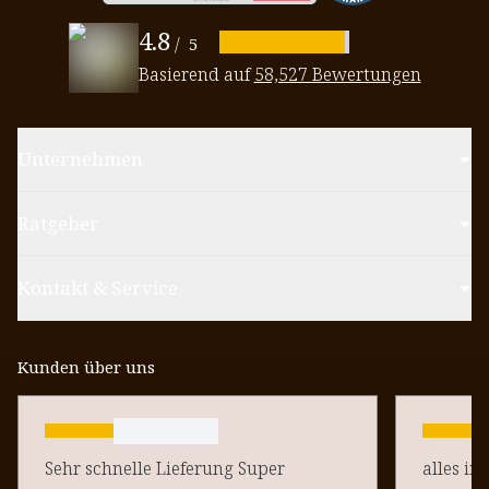
4.8
/
5
Basierend auf
58,527 Bewertungen
Unternehmen
Ratgeber
Kontakt & Service
Kunden über uns
Sehr schnelle Lieferung Super
alles in