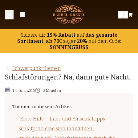
"Erste Hilfe" - Infos und Einschlaftipps
Menü
Schlafprobleme sind individuell
Auch das noch: Schlafstörungen durch die
Sichere dir
15% Rabatt
auf
das gesamte
Zeitumstellung
Sortiment, ab 70€
sogar
20%
mit dem Code:
SONNENGRUSS
Schwerpunktthemen
Schlafstörungen? Na, dann gute Nacht.
14. Juni 2019
6 Minuten
Themen in diesem Artikel
:
"Erste Hilfe" - Infos und Einschlaftipps
Schlafprobleme sind individuell