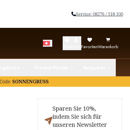
Service: 08276 / 518 100
Hilfe
Konto
Favoriten
Warenkorb
ngebote
Produktfinder
Ratgeber
Code:
SONNENGRUSS
Sparen Sie 10%,
indem Sie sich für
unseren Newsletter