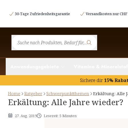
... hat Erkältung mit Kälte zu tun?
30-Tage Zufriedenheitsgarantie
Versandkosten nur CHF 
Kann man Erkältungen vorbeugen?
Funktionierende Abwehrkräfte: gesund durch alle Jah
Erkältung und Atemwege
Anwendungsgebiete
Vitamine & Mineralstof
Sichere dir
15% Raba
Home
Ratgeber
Schwerpunktthemen
Erkältung: Alle 
Erkältung: Alle Jahre wieder?
27. Aug. 2019
Lesezeit: 5 Minuten