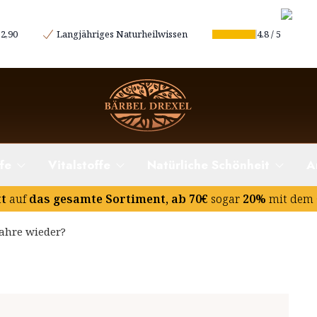
2,90
Langjähriges Naturheilwissen
4.8
/
5
reszeiten
fe
Vitalstoffe
Natürliche Schönheit
A
tt
auf
das gesamte Sortiment, ab 70€
sogar
20%
mit dem 
Jahre wieder?