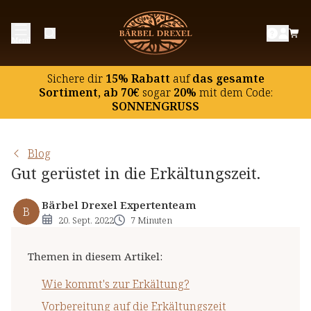
Wie kommt's zur Erkältung?
Menü
Vorbereitung auf die Erkältungszeit
Hausmittel aus aller Welt bei Erkältungen
Sichere dir
15% Rabatt
auf
das gesamte
Hausmittel aus Deutschland bei Erkältungen
Sortiment, ab 70€
sogar
20%
mit dem Code:
SONNENGRUSS
Blog
Gut gerüstet in die Erkältungszeit.
Bärbel Drexel Expertenteam
B
20. Sept. 2022
7 Minuten
Themen in diesem Artikel
:
Wie kommt's zur Erkältung?
Vorbereitung auf die Erkältungszeit