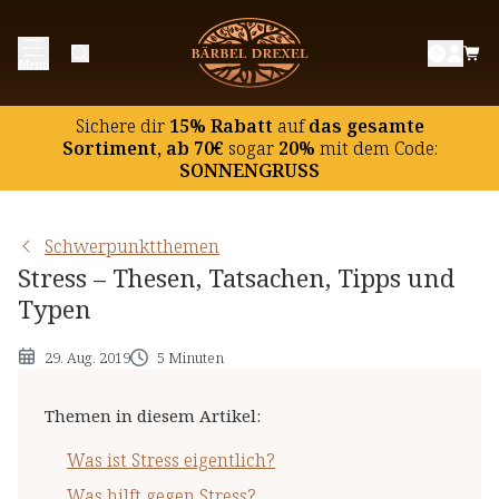
Was ist Stress eigentlich?
Menü
Was hilft gegen Stress?
Welcher Stress-Typ sind Sie?
Sichere dir
15% Rabatt
auf
das gesamte
Stress im Büro: „Aussitzen“ funktioniert meist nicht
Sortiment, ab 70€
sogar
20%
mit dem Code:
SONNENGRUSS
Schwerpunktthemen
Stress – Thesen, Tatsachen, Tipps und
Typen
29. Aug. 2019
5 Minuten
Themen in diesem Artikel
:
Was ist Stress eigentlich?
Was hilft gegen Stress?