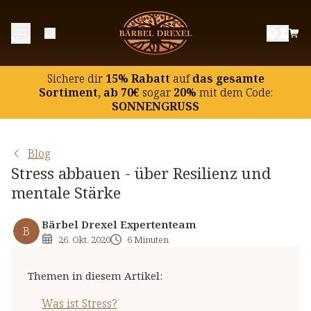
Was ist Stress?
Menü
Stress abbauen mit einfachen Mitteln
Natürliche Unterstützung bei Stress
Sichere dir
15% Rabatt
auf
das gesamte
Sortiment, ab 70€
sogar
20%
mit dem Code:
SONNENGRUSS
Blog
Stress abbauen - über Resilienz und
mentale Stärke
Bärbel Drexel Expertenteam
B
26. Okt. 2020
6 Minuten
Themen in diesem Artikel
:
Was ist Stress?