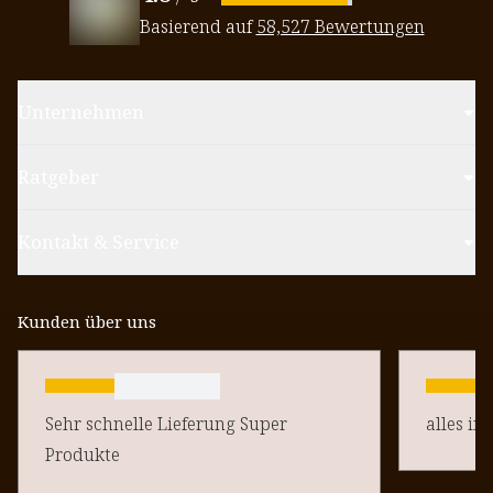
Basierend auf
58,527 Bewertungen
Unternehmen
Ratgeber
Kontakt & Service
Kunden über uns
Sehr schnelle Lieferung Super
alles in
Produkte