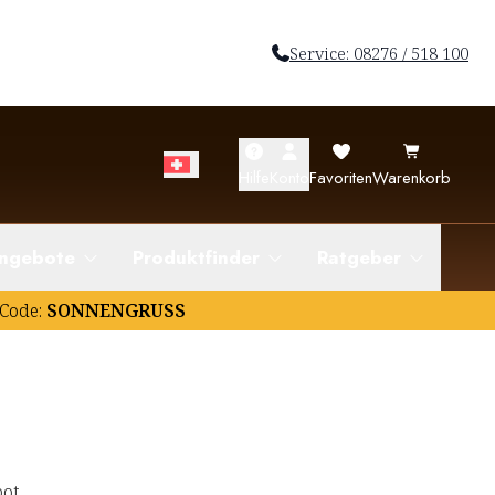
Service: 08276 / 518 100
Hilfe
Konto
Favoriten
Warenkorb
ngebote
Produktfinder
Ratgeber
Code:
SONNENGRUSS
ot.