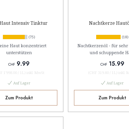
Haut Intensiv Tinktur
Nachtkerze Hautö
(75)
(18)
eine Haut konzentriert
Nachtkerzenöl - für sehr
unterstützen
und schuppende H
9.99
15.99
CHF
CHF
F 1'998.00
/
1L
)
inkl. MwSt
(
CHF 319.80
/
1L
)
inkl. 
Auf Lager
Auf Lager
Zum Produkt
Zum Produkt