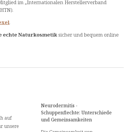
tglied im „Internationalen Herstellerverband
IHTN).
exel
.
e echte Naturkosmetik
sicher und bequem online
Neurodermitis -
Schuppenflechte: Unterschiede
ch auf
und Gemeinsamkeiten
ür unsere