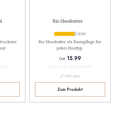
l
Bio Sheabutter
(150)
 trockene
Bio Sheabutter als Basispflege für
aut
jeden Hauttyp
15.99
CHF
MwSt
(
CHF 319.80
/
1L
)
inkl. MwSt
Auf Lager
Zum Produkt