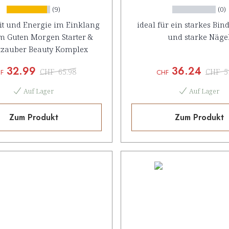
(9)
(0)
t und Energie im Einklang
ideal für ein starkes Bi
m Guten Morgen Starter &
und starke Näge
tzauber Beauty Komplex
32.99
36.24
CHF
65.98
CHF
5
F
CHF
Auf Lager
Auf Lager
Zum Produkt
Zum Produkt