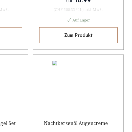
16.99
CHF
 MwSt
(
CHF 566.33
/
1L
)
inkl. MwSt
Auf Lager
Zum Produkt
gel Set
Nachtkerzenöl Augencreme