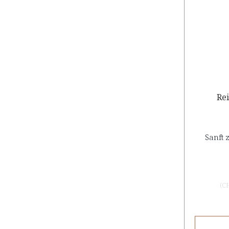
Re
Sanft 
(
C