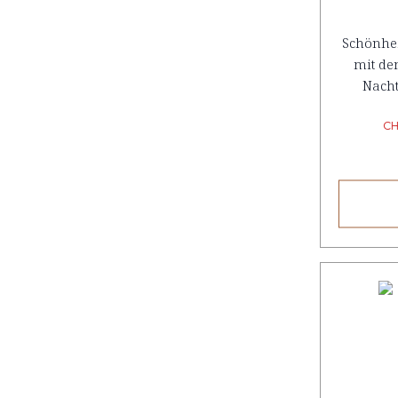
Schönhei
mit de
Nach
CH