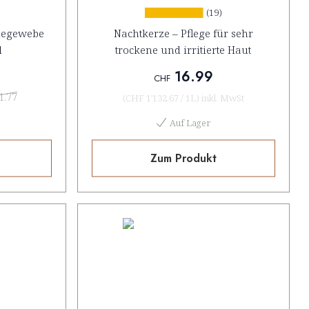
(19)
ndegewebe
Nachtkerze – Pflege für sehr
l
trockene und irritierte Haut
16.99
CHF
1.77
(
CHF 1'132.67
/
1L
)
inkl. MwSt
Auf Lager
Zum Produkt