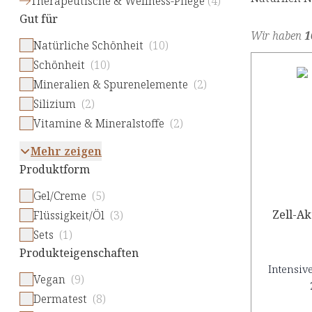
Therapeutische & Wellness-Pflege
(
4
)
Gut für
Wir haben
1
Natürliche Schönheit
(10)
Schönheit
(10)
Mineralien & Spurenelemente
(2)
Silizium
(2)
Vitamine & Mineralstoffe
(2)
Mehr zeigen
Produktform
Gel/Creme
(5)
Zell-Ak
Flüssigkeit/Öl
(3)
Sets
(1)
Produkteigenschaften
Intensive
Vegan
(9)
Dermatest
(8)