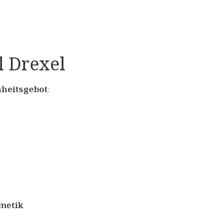
l Drexel
nheitsgebot
:
smetik