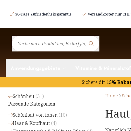
30-Tage Zufriedenheitsgarantie
Versandkosten nur CHF 
Anwendungsgebiete
Vitamine & Mineralstof
Sichere dir
15% Raba
Home
Sch
Schönheit
(
31
)
Passende Kategorien
Haut
Schönheit von innen
(
16
)
Haar & Kopfhaut
(
4
)
Natürlich N