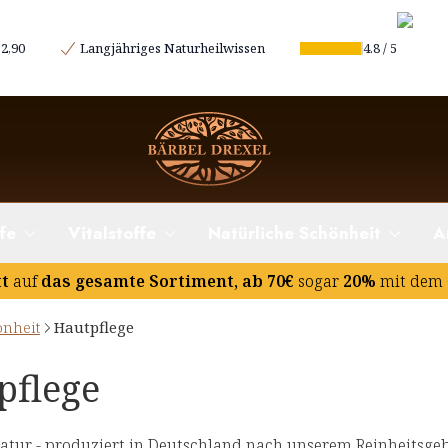
2,90
Langjähriges Naturheilwissen
4.8
/
5
fe
Vitalstoffe
Natürliche Schönheit
A
tt
auf
das gesamte Sortiment, ab 70€
sogar
20%
mit dem 
önheit
Hautpflege
pflege
atur - produziert in Deutschland nach unserem Reinheitsgeb