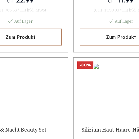
22.99
11.99
CHF
CHF
HF 766.33
/
1L
)
inkl. MwSt
(
CHF 1'199.00
/
1L
)
inkl.
Auf Lager
Auf Lager
Zum Produkt
Zum Produkt
-30%
 & Nacht Beauty Set
Silizium Haut-Haare-Nä