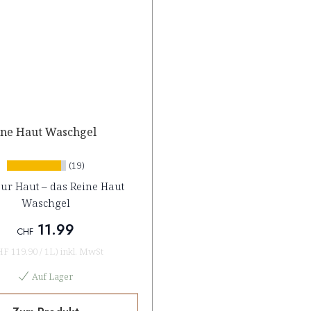
ine Haut Waschgel
(19)
zur Haut – das Reine Haut
Waschgel
11.99
CHF
HF 119.90
/
1L
)
inkl. MwSt
Auf Lager