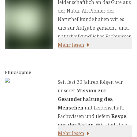
unterstützt eine bewusste
leidenschaftlich an das Gute aus
Morgenroutine, ohne Koffein
der Natur. Als Pionier der
oder künstliche Wachmacher.
Naturheilkunde haben wir es
uns zur Aufgabe gemacht, unser
naturheilkundliches Fachwissen
und unsere Erfahrung mit den
Mehr lesen
neuesten
ernährungswissenschaftlichen
Erkenntnissen zu kombinieren.
Philosophie
Wir legen großen Wert auf
Seit fast 30 Jahren folgen wir
einen genauen Auswahlprozess
unserer
Mission zur
unserer Inhaltsstoffe, um Ihnen
Gesunderhaltung des
sorgfältig zusammengestellte
Menschen
mit Leidenschaft,
Produkte zu liefern. Wir nutzen
Fachwissen und tiefem
Respekt
die Kraft von Kräutern,
vor der Natur
. Wir sind stolz
Pflanzenstoffen und anderen
darauf,
Mehr lesen
naturreine Produkte