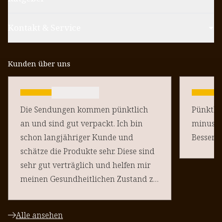
Kontakt & Service
Kunden über uns
Die Sendungen kommen pünktlich
Pünktlich un
an und sind gut verpackt. Ich bin
minus Pu
schon langjähriger Kunde und
schätze die Produkte sehr. Diese sind
sehr gut verträglich und helfen mir
meinen Gesundheitlichen Zustand zu
halten. Danke an euere Team
Alle ansehen