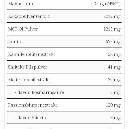
Magnesium
90 mg (24%**)
Kakaopulver (entölt)
2017 mg
MCT-Öl Pulver
1213 mg
Inulin
675 mg
Kamillenblütenextrakt
58 mg
Shiitake Pilzpulver
41 mg
Melissenblattextrakt
36 mg
- davon Rosmarinsäure
5 mg
Passionsblumenextrakt
120 mg
- davon Vitexin
3 mg