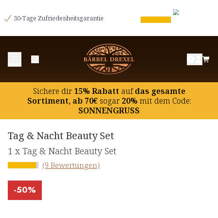
30-Tage Zufriedenheitsgarantie
Menü
Sichere dir
15% Rabatt
auf
das gesamte
Sortiment, ab 70€
sogar
20%
mit dem Code:
SONNENGRUSS
Tag & Nacht Beauty Set
1 x Tag & Nacht Beauty Set
(9 Bewertungen)
-
50%