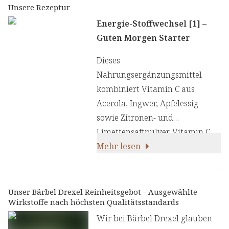
Unsere Rezeptur
Energie-Stoffwechsel [1] –
Guten Morgen Starter
Dieses
Nahrungsergänzungsmittel
kombiniert Vitamin C aus
Acerola, Ingwer, Apfelessig
sowie Zitronen- und
Limettensaftpulver. Vitamin C
trägt zu einem normalen
Mehr lesen
Energiestoffwechsel bei [1] und
hilft, Müdigkeit und Ermüdung
zu verringern [2]. Der fruchtig-
Unser Bärbel Drexel Reinheitsgebot - Ausgewählte
Wirkstoffe nach höchsten Qualitätsstandards
frische Geschmack aus
natürlichen Zitrusaromen
Wir bei Bärbel Drexel glauben