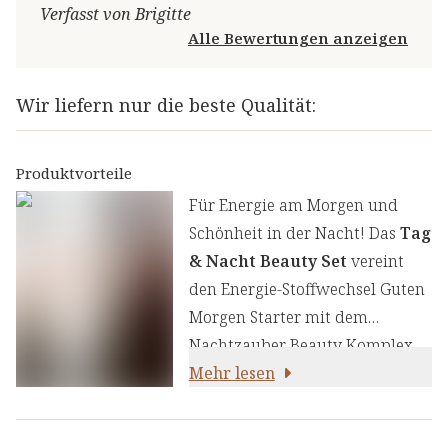
Verfasst von Brigitte
Alle Bewertungen anzeigen
Wir liefern nur die beste Qualität:
Produktvorteile
Für Energie am Morgen und
Schönheit in der Nacht! Das
Tag
& Nacht Beauty Set
vereint
den Energie-Stoffwechsel Guten
Morgen Starter mit dem
Nachtzauber Beauty Komplex.
Ein ausgewogenes Ritual für
Mehr lesen
Vitalität, Erholung und ein
strahlendes Hautbild.