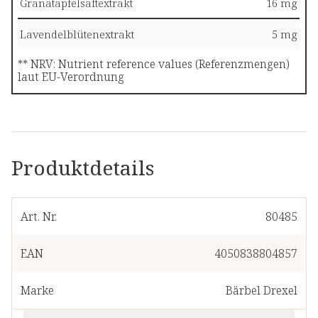
Granatapfelsaftextrakt
16 mg
Lavendelblütenextrakt
5 mg
** NRV: Nutrient reference values (Referenzmengen)
laut EU-Verordnung
Produktdetails
Art. Nr.
80485
EAN
4050838804857
Marke
Bärbel Drexel