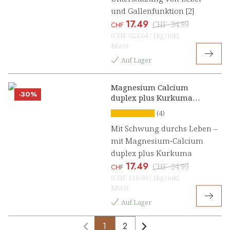
und Gallenfunktion [2]
17.49
CHF
34.99
CHF
(
CHF 624.64
/
1kg
)
inkl.
MwSt
Auf Lager
Magnesium Calcium
-30%
duplex plus Kurkuma
Presslinge
(4)
Mit Schwung durchs Leben –
mit Magnesium-Calcium
duplex plus Kurkuma
17.49
CHF
24.99
CHF
(
CHF 116.60
/
1kg
)
inkl.
MwSt
Auf Lager
1
2