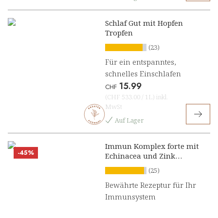
Schlaf Gut mit Hopfen
Tropfen
(23)
Für ein entspanntes,
schnelles Einschlafen
15.99
CHF
(
CHF 533.00
/
1L
)
inkl.
MwSt
Auf Lager
Immun Komplex forte mit
-45%
Echinacea und Zink
Konzentrat
(25)
Bewährte Rezeptur für Ihr
Immunsystem