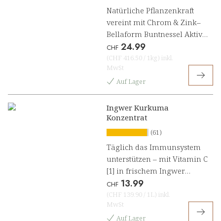
Natürliche Pflanzenkraft
vereint mit Chrom & Zink–
Bellaform Buntnessel Aktiv
24.99
Fettstoffwechsel[1]
CHF
(
CHF 416.50
/
1kg
)
inkl.
MwSt
Auf Lager
Ingwer Kurkuma
Konzentrat
(61)
Täglich das Immunsystem
unterstützen – mit Vitamin C
[1] in frischem Ingwer
13.99
Kurkuma Konzentrat
CHF
(
CHF 139.90
/
1L
)
inkl.
MwSt
Auf Lager