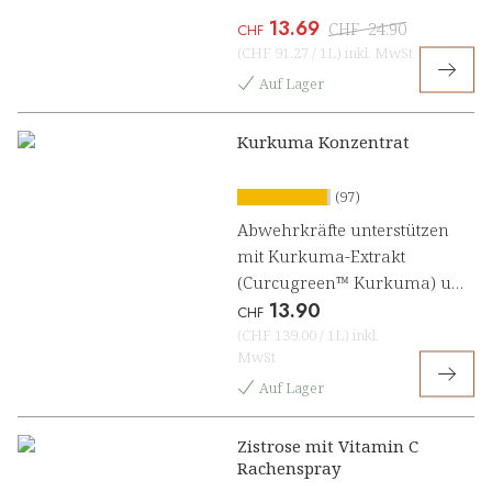
13.69
CHF
24.90
CHF
(
CHF 91.27
/
1L
)
inkl. MwSt
Auf Lager
Kurkuma Konzentrat
(97)
Abwehrkräfte unterstützen
mit Kurkuma-Extrakt
(Curcugreen™ Kurkuma) und
13.90
Vitamin C [1, 3]
CHF
(
CHF 139.00
/
1L
)
inkl.
MwSt
Auf Lager
Zistrose mit Vitamin C
Rachenspray