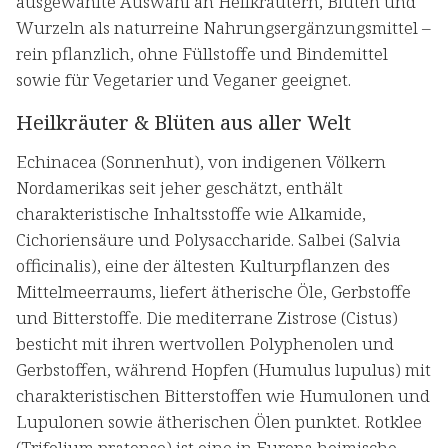
ausgewählte Auswahl an Heilkräutern, Blüten und
Wurzeln als naturreine Nahrungsergänzungsmittel –
rein pflanzlich, ohne Füllstoffe und Bindemittel
sowie für Vegetarier und Veganer geeignet.
Heilkräuter & Blüten aus aller Welt
Echinacea (Sonnenhut), von indigenen Völkern
Nordamerikas seit jeher geschätzt, enthält
charakteristische Inhaltsstoffe wie Alkamide,
Cichoriensäure und Polysaccharide. Salbei (Salvia
officinalis), eine der ältesten Kulturpflanzen des
Mittelmeerraums, liefert ätherische Öle, Gerbstoffe
und Bitterstoffe. Die mediterrane Zistrose (Cistus)
besticht mit ihren wertvollen Polyphenolen und
Gerbstoffen, während Hopfen (Humulus lupulus) mit
charakteristischen Bitterstoffen wie Humulonen und
Lupulonen sowie ätherischen Ölen punktet. Rotklee
(Trifolium pratense) ist eine in Europa heimische