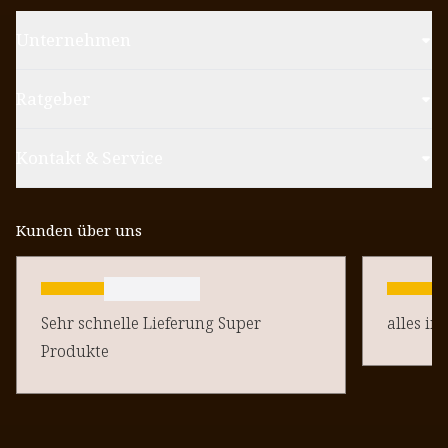
Unternehmen
Ratgeber
Kontakt & Service
Kunden über uns
Sehr schnelle Lieferung Super
alles in
Produkte