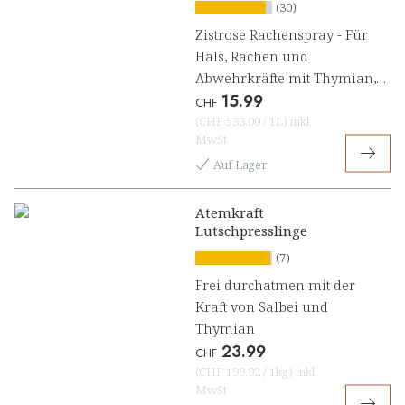
(30)
Zistrose Rachenspray - Für
Hals, Rachen und
Abwehrkräfte mit Thymian,
15.99
Salbei und Vitamin C
CHF
(
CHF 533.00
/
1L
)
inkl.
MwSt
Auf Lager
Atemkraft
Lutschpresslinge
(7)
Frei durchatmen mit der
Kraft von Salbei und
Thymian
23.99
CHF
(
CHF 199.92
/
1kg
)
inkl.
MwSt