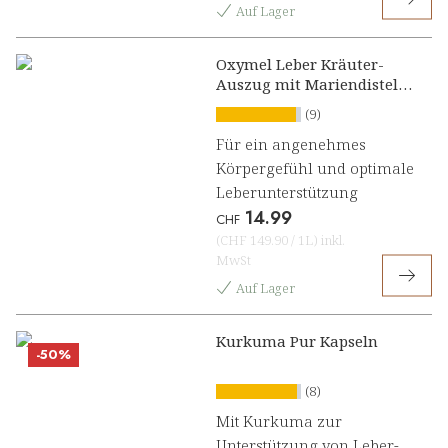
Auf Lager
Oxymel Leber Kräuter-
Auszug mit Mariendistel,
Artischocke und
(9)
Löwenzahn
Für ein angenehmes
Körpergefühl und optimale
Leberunterstützung
14.99
CHF
(
CHF 149.90
/
1L
)
inkl.
MwSt
Auf Lager
Kurkuma Pur Kapseln
-50%
(8)
Mit Kurkuma zur
Unterstützung von Leber-