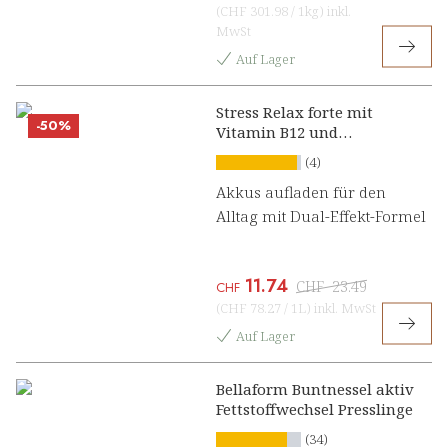
(
CHF 301.98
/
1kg
)
inkl.
MwSt
Auf Lager
Stress Relax forte mit
-50%
Vitamin B12 und
Ashwagandha Konzentrat
(4)
Akkus aufladen für den
Alltag mit Dual-Effekt-Formel
11.74
CHF
23.49
CHF
(
CHF 78.27
/
1L
)
inkl. MwSt
Auf Lager
Bellaform Buntnessel aktiv
Fettstoffwechsel Presslinge
(34)