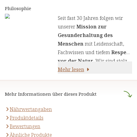
Erkenntnissen zu kombinieren.
Philosophie
Wir legen großen Wert auf
Seit fast 30 Jahren folgen wir
einen genauen Auswahlprozess
unserer
Mission zur
unserer Inhaltsstoffe, um Ihnen
Gesunderhaltung des
sorgfältig zusammengestellte
Menschen
mit Leidenschaft,
Produkte zu liefern. Wir nutzen
Fachwissen und tiefem
Respekt
die Kraft von Kräutern,
vor der Natur
. Wir sind stolz
Pflanzenstoffen und anderen
darauf,
Mehr lesen
naturreine Produkte
natürlichen Inhaltsstoffen - für
anzubieten, die sich auf die
Ihre Gesundheit und Ihr
naturheilkundliche Lehre
Wohlbefinden.
Mehr Informationen über dieses Produkt
stützen.
Nährwertangaben
Produktdetails
Bewertungen
Ähnliche Produkte