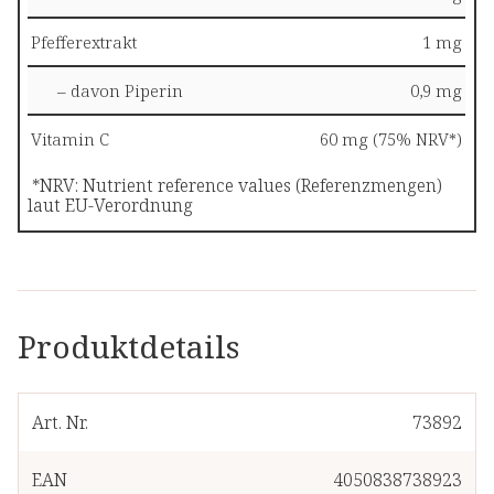
Pfefferextrakt
1 mg
– davon Piperin
0,9 mg
Vitamin C
60 mg (75% NRV*)
*NRV: Nutrient reference values (Referenzmengen)
laut EU-Verordnung
Produktdetails
Art. Nr.
73892
EAN
4050838738923