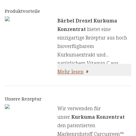
Produktvorteile
Bärbel Drexel Kurkuma
Konzentrat
bietet eine
einzigartige Rezeptur aus hoch
bioverfügbarem
Kurkumaextrakt und
natürlichem Vitamin C aus
der Acerolafrucht. Diese
Mehr lesen
besondere Kombination in der
Form eines
nährstoffreichen Konzentrats st
Unsere Rezeptur
ellt eine wertvolle Alternative
Wir verwenden für
zu Kapsel-Präparaten dar:
unser
Kurkuma Konzentrat
den patentierten
Markenrohstoff Curcugreen™