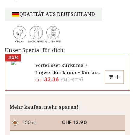
QUALITÄT AUS DEUTSCHLAND
Unser Special für dich:
-20%
Vorteilsset Kurkuma +
Ingwer Kurkuma + Kurkuma
33.36
Sanddorn Konzentrat
CHF
41.70
CHF
Mehr kaufen, mehr sparen!
100 ml
CHF 13.90