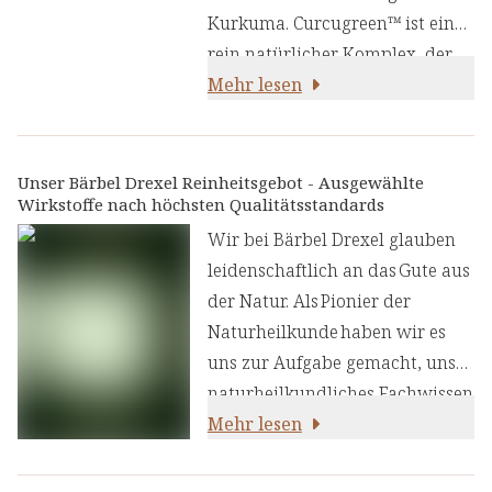
Kurkuma. Curcugreen™ ist ein
rein natürlicher Komplex, der
vollständig aus natürlichen
Mehr lesen
Bestandteilen ohne synthetische
Zusätze besteht. Diese hoch
bioverfügbare Kurkuma wird so
Unser Bärbel Drexel Reinheitsgebot - Ausgewählte
Wirkstoffe nach höchsten Qualitätsstandards
verarbeitet, dass die natürlichen
Eigenschaften, die sich über
Wir bei Bärbel Drexel glauben
tausende von Jahren bewährt
leidenschaftlich an das Gute aus
haben, erhalten bleiben. Im
der Natur. Als Pionier der
indischen Ayurveda wird es
Naturheilkunde haben wir es
traditionell genutzt, um die
uns zur Aufgabe gemacht, unser
Ruhe und Beweglichkeit zu
naturheilkundliches Fachwissen
unterstützen.
und unsere Erfahrung mit den
Mehr lesen
neuesten
ernährungswissenschaftlichen