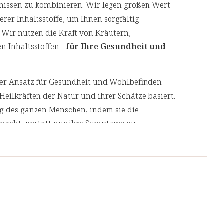
nissen zu kombinieren. Wir legen großen Wert
er Inhaltsstoffe, um Ihnen sorgfältig
erenzmengen) laut EU-Verordnung
 Wir nutzen die Kraft von Kräutern,
n Inhaltsstoffen -
für Ihre Gesundheit und
cher Ansatz für Gesundheit und Wohlbefinden
Heilkräften der Natur und ihrer Schätze basiert.
10 ml enthalten:
ng des ganzen Menschen, indem sie die
ngs aufgeschmissen. Seine orangeroten,
geht, anstatt nur ihre Symptome zu
e Lichtenergie in den Beeren.
60 mg (75% NRV**)
eitiges Kraftpaket, das den menschlichen Körper
90 mg
 unsere Produkte von unabhängigen, deutschen
kalfänger gegen die Auswirkungen starker UV-
81 mg
 eine Top-Qualität.
1 mg
0,9 mg