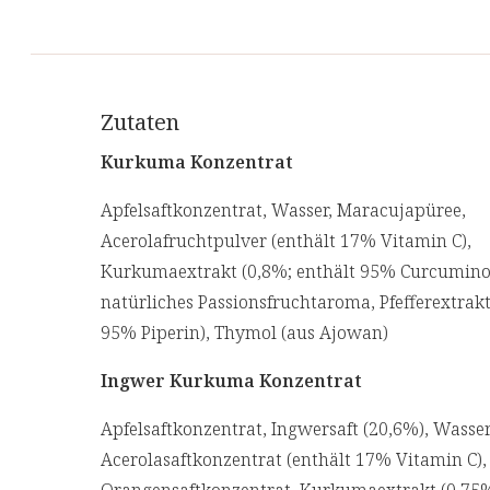
Ingwer
trägt zur natürlichen Immunabwehr des
Kurkuma
enthält Antioxidantien und unterst
Zutaten
Atemwege zu erhalten.
Kurkuma Konzentrat
Acerolasaft
beinhaltet reichlich natürliches 
Apfelsaftkonzentrat, Wasser, Maracujapüree,
Pfefferextrakt
enthält Piperin, welches die 
Acerolafruchtpulver (enthält 17% Vitamin C),
Hier finden Sie die zugehörigen
Produktinforma
Kurkumaextrakt (0,8%; enthält 95% Curcumino
natürliches Passionsfruchtaroma, Pfefferextrakt
Ideal für Personen...
95% Piperin), Thymol (aus Ajowan)
die anfällig für Erkältungen sind
Ingwer Kurkuma Konzentrat
die sich müde und antriebslos fühlen
Apfelsaftkonzentrat, Ingwersaft (20,6%), Wasser
die sich stärken und ihre Gesundheit erhalt
Acerolasaftkonzentrat (enthält 17% Vitamin C),
die sich etwas Gutes tun wollen