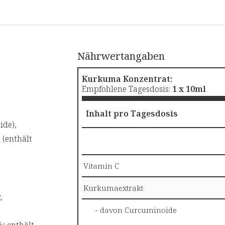
 Körpers bei und unterstützt die normale Funktion der At
ützt zusammen mit Vitamin C das Immunsystem, um etwa di
Nährwertangaben
Kurkuma Konzentrat:
Vitamin C, hochwirksame Antioxidantien und viele weitere l
Empfohlene Tagesdosis:
1 x 10ml
Aufnahme von vielen Vitaminen und Aminosäuren im Darm unt
Inhalt pro Tagesdosis
tionen als PDF
.
ide),
 (enthält
Vitamin C
Kurkumaextrakt
,
en wollen
- davon Curcuminoide