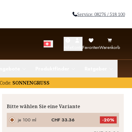
Service: 08276 / 518 100
Hilfe
Konto
Favoriten
Warenkorb
ngebote
Produktfinder
Ratgeber
Code:
SONNENGRUSS
Bitte wählen Sie eine Variante
je 100 ml
CHF 33.36
-
20%