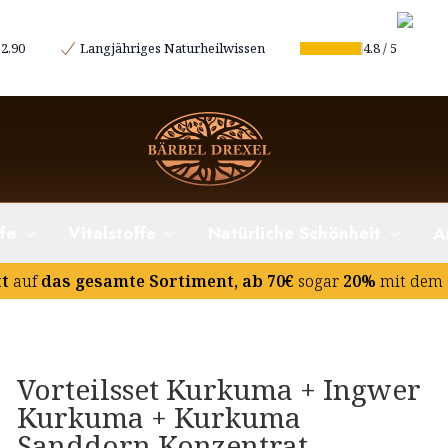
2,90
Langjähriges Naturheilwissen
4.8
/
5
fe
Vitalstoffe
Natürliche Schönheit
A
tt
auf
das gesamte Sortiment, ab 70€
sogar
20%
mit dem 
Vorteilsset Kurkuma + Ingwer
Kurkuma + Kurkuma
Sanddorn Konzentrat