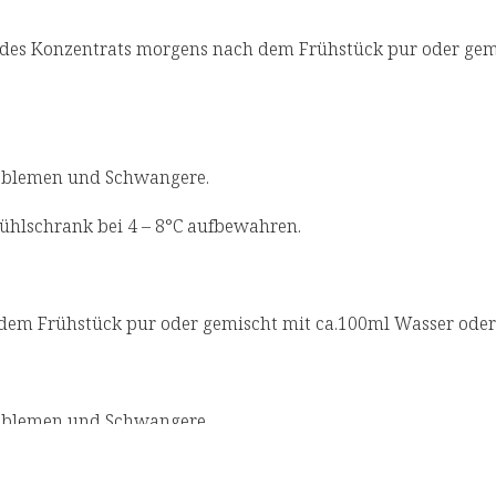
hjahr und Sommer)
Sanddornpüree
 des Konzentrats morgens nach dem Frühstück pur oder gemi
ollen
**NRV: Nutrient reference values (Re
 im Frühjahr und Sommer vorbereiten wollen
roblemen und Schwangere.
ühlschrank bei 4 – 8°C aufbewahren.
em Frühstück pur oder gemischt mit ca.100ml Wasser oder F
roblemen und Schwangere.
ühlschrank bei 4 – 8°C aufbewahren.