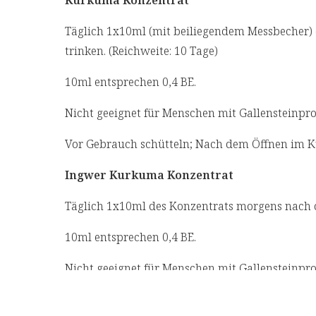
Kurkuma Konzentrat
anfällig sind für Erkältungen (auch im Frü
Täglich 1x10ml (mit beiliegendem Messbecher)
sich stärken und ihre Gesundheit erhalten w
trinken. (Reichweite: 10 Tage)
ihre Haut sanft auf die Sonneneinstrahlung
10ml entsprechen 0,4 BE.
Lieferumfang:
Nicht geeignet für Menschen mit Gallensteinp
Kurkuma Konzentrat, 100 ml
Vor Gebrauch schütteln; Nach dem Öffnen im K
Ingwer Kurkuma Konzentrat, 100 ml
Ingwer Kurkuma Konzentrat
Kurkuma Sanddorn Konzentrat, 100 ml
Täglich 1x10ml des Konzentrats morgens nach d
inkl. Messbecher
10ml entsprechen 0,4 BE.
Nicht geeignet für Menschen mit Gallensteinp
Vor Gebrauch schütteln; Nach dem Öffnen im K