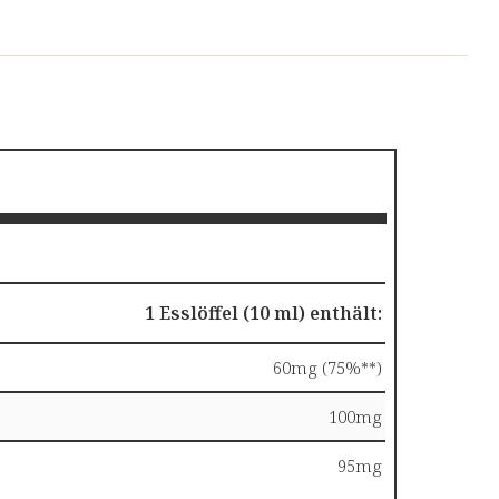
emwege.
e Gesundheit der Lunge und der oberen
ebensnotwendige Vital- und Nährstoffe.
erstützt.
1 Esslöffel (10 ml) enthält:
60mg (75%**)
100mg
95mg