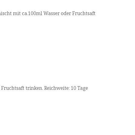
2489 mg
scht mit ca.100ml Wasser oder Fruchtsaft
ferenzmengen) laut EU-Verordnung
ruchtsaft trinken. Reichweite: 10 Tage