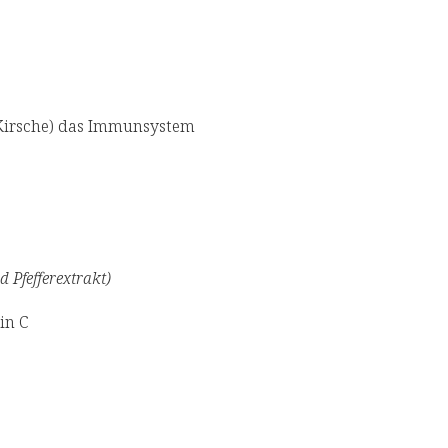
 Kirsche) das Immunsystem
 Pfefferextrakt)
in C