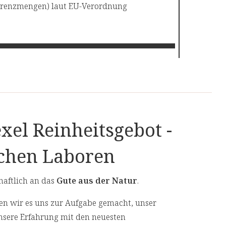
ferenzmengen) laut EU-Verordnung
utfluss zur Hautoberfläche fördert: Das macht
rken zudem keimwidrig und aktivieren das
1 Esslöffel (10 ml) enthält:
 C)
 Vitamin C auch im Frühjahr und Sommer
60 mg (75% NRV*)
xel Reinheitsgebot -
90 mg
artphones etc.)
schen Laboren
81 mg
haftlich an das
Gute aus der Natur
.
1 mg
n wir es uns zur Aufgabe gemacht, unser
0,9 mg
nsere Erfahrung mit den neuesten
2500 mg