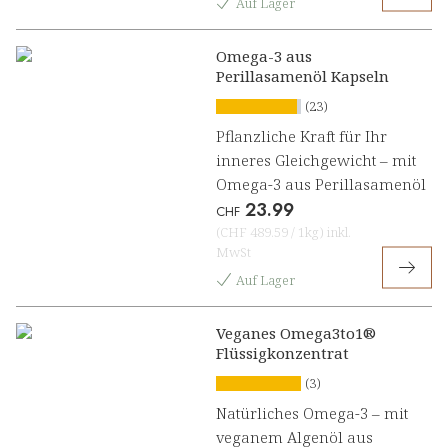
Auf Lager
Omega-3 aus
Perillasamenöl Kapseln
(23)
Pflanzliche Kraft für Ihr
inneres Gleichgewicht – mit
Omega-3 aus Perillasamenöl
23.99
CHF
(
CHF 489.59
/
1kg
)
inkl.
MwSt
Auf Lager
Veganes Omega3to1®
Flüssigkonzentrat
(3)
Natürliches Omega-3 – mit
veganem Algenöl aus