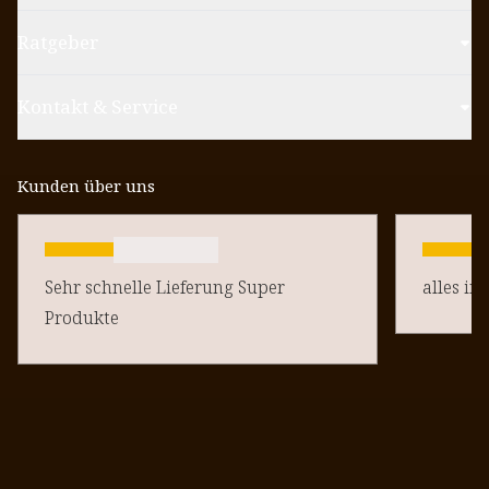
Ratgeber
Kontakt & Service
Kunden über uns
Sehr schnelle Lieferung Super
alles in
Produkte