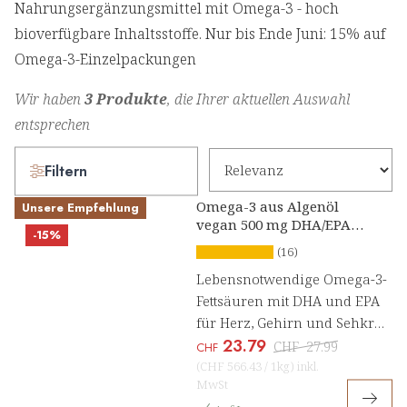
Nahrungsergänzungsmittel mit Omega-3 - hoch
bioverfügbare Inhaltsstoffe. Nur bis Ende Juni: 15% auf
Omega-3-Einzelpackungen
Wir haben
3 Produkte
, die Ihrer aktuellen Auswahl
entsprechen
Filtern
Omega-3 aus Algenöl
Unsere Empfehlung
vegan 500 mg DHA/EPA
-15%
Kapseln
(16)
Lebensnotwendige Omega-3-
Fettsäuren mit DHA und EPA
für Herz, Gehirn und Sehkraft
23.79
[1, 2]
CHF
27.99
CHF
(
CHF 566.43
/
1kg
)
inkl.
MwSt