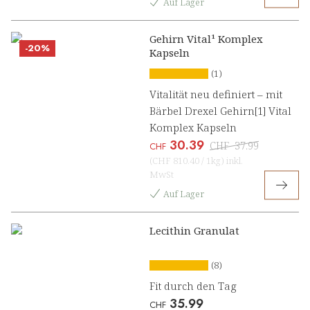
Auf Lager
Gehirn Vital¹ Komplex
-20%
Kapseln
(1)
Vitalität neu definiert – mit
Bärbel Drexel Gehirn[1] Vital
Komplex Kapseln
30.39
CHF
37.99
CHF
(
CHF 810.40
/
1kg
)
inkl.
MwSt
Auf Lager
Lecithin Granulat
(8)
Fit durch den Tag
35.99
CHF