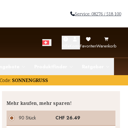
Service: 08276 / 518 100
Hilfe
Konto
Favoriten
Warenkorb
ngebote
Produktfinder
Ratgeber
Code:
SONNENGRUSS
Mehr kaufen, mehr sparen!
90 Stück
CHF 26.49