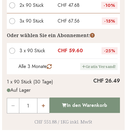
2x
90 Stück
CHF 47.68
-
10%
3x
90 Stück
CHF 67.56
-
15%
Ihr persönlicher Rabatt
Oder wählen Sie ein Abonnement:
CHF 0.00
1
x
-
%
3 x 90 Stück
CHF 59.60
-
25%
Alle 3 Monate
Gratis Versand!
CHF 26.49
1 x
90 Stück
(
30
Tage
)
Auf Lager
In den Warenkorb
CHF 551.88
/
1KG
inkl. MwSt