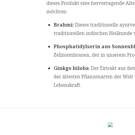
dieses Produkt eine hervorragende Altern
möchten:
Brahmi:
Dieses traditionelle ayurv
traditionellen indischen Heilkund
Phosphatidylserin aus Sonnenb
Zellmembranen, der in unserem P
Ginkgo biloba
: Der Extrakt aus d
der ältesten Pflanzenarten der Welt 
Lebenskraft.
Salbei und Melisse
: Zwei traditio
seit Jahrhunderten in der europäi
B-Vitamine aus Buchweizenkeim
B5 und B12 dient der Aufrechterhalt