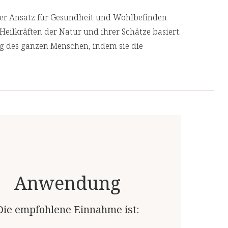
cher Ansatz für Gesundheit und Wohlbefinden
Heilkräften der Natur und ihrer Schätze basiert.
ng des ganzen Menschen, indem sie die
geht, anstatt nur ihre Symptome zu
 Produkte von unabhängigen, deutschen und
 Top-Qualität.
Anwendung
Die empfohlene Einnahme ist: