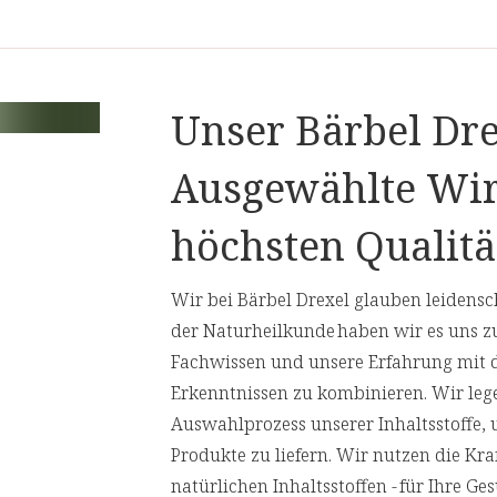
 Kräuter, die seit Jahrhunderten
keimpulver vervollständigen unsere
Unser Bärbel Dre
che kognitive Prozesse. Die Presslinge
nd
bieten eine einfache tägliche
Ausgewählte Wir
ngsfähigkeit natürlich
höchsten Qualitä
nglas
verpackt, die den Inhalt vor
 unsere Verantwortung für die Umwelt
Wir bei Bärbel Drexel glauben leidensch
der Naturheilkunde haben wir es uns z
Fachwissen und unsere Erfahrung mit 
rstellung von
Presslingen
.
Erkenntnissen zu kombinieren. Wir leg
Auswahlprozess unserer Inhaltsstoffe,
Produkte zu liefern. Wir nutzen die Kr
natürlichen Inhaltsstoffen - für Ihre 
einer ganzheitlichen Rezeptur, die