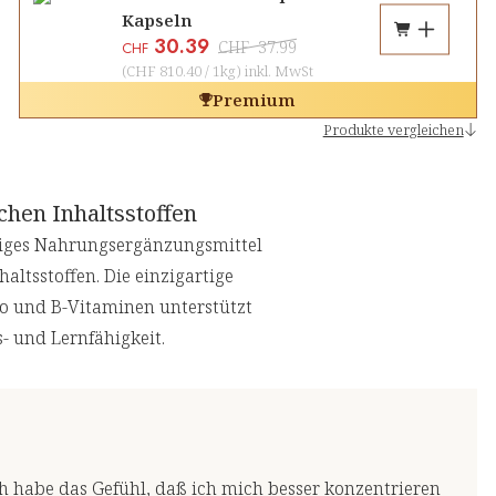
Kapseln
30.39
CHF
37.99
CHF
(
CHF 810.40
/
1kg
)
inkl. MwSt
Premium
Produkte vergleichen
chen Inhaltsstoffen
rtiges Nahrungsergänzungsmittel
altsstoffen. Die einzigartige
o und B-Vitaminen unterstützt
- und Lernfähigkeit.
h habe das Gefühl, daß ich mich besser konzentrieren