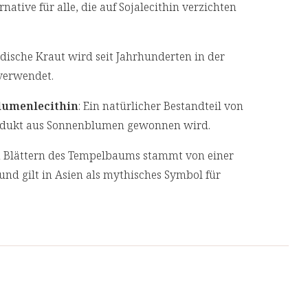
ative für alle, die auf Sojalecithin verzichten
edische Kraut wird seit Jahrhunderten in der
e verwendet.
lumenlecithin
: Ein natürlicher Bestandteil von
rodukt aus Sonnenblumen gewonnen wird.
en Blättern des Tempelbaums stammt von einer
und gilt in Asien als mythisches Symbol für
nelle Kräuter, die unsere Rezeptur ergänzen und
schen Kräuterkunde geschätzt werden.
pulver:
Der aktive Vitamin B-Komplex mit B1,
ung vieler wichtiger kognitiver und geistiger