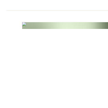
zusammen mit Salbei und Melisse - traditionelle
geschätzt werden.
Die B-Vitamine aus vitaminreichem Buchweizen
Formel und dienen als Katalysatoren für zahlrei
sind zu 100% pflanzlich, frei von Allergenen u
Anwendung
für alle, die ihre
geistige Leistu
unterstützen möchten
.
Unsere Gehirn Aktiv Presslinge werden in
Brau
Licht und Oxidation schützen und gleichzeitig
betonen.
Erfahren Sie mehr über die Vorteile und die He
Unsere Rezeptur
Unsere
Gehirn Aktiv Presslinge
basieren auf 