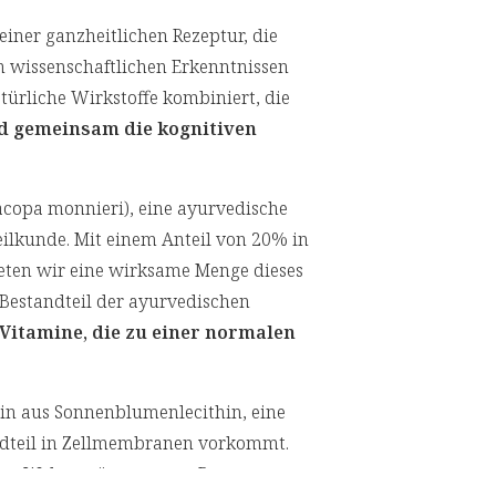
Funktionen. Die B-Vitamine sind un
einer ganzheitlichen Rezeptur, die
Nervensystems und tragen zu einer 
n wissenschaftlichen Erkenntnissen
türliche Wirkstoffe kombiniert, die
d gemeinsam die kognitiven
acopa monnieri), eine ayurvedische
eilkunde. Mit einem Anteil von 20% in
eten wir eine wirksame Menge dieses
r Bestandteil der ayurvedischen
-Vitamine, die zu einer normalen
rin aus Sonnenblumenlecithin, eine
tandteil in Zellmembranen vorkommt.
der Welt, ergänzt unsere Rezeptur