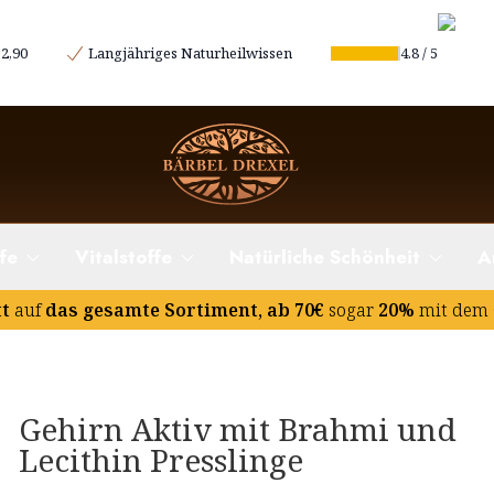
2,90
Langjähriges Naturheilwissen
4.8
/
5
fe
Vitalstoffe
Natürliche Schönheit
A
tt
auf
das gesamte Sortiment, ab 70€
sogar
20%
mit dem 
Gehirn Aktiv mit Brahmi und
Lecithin Presslinge