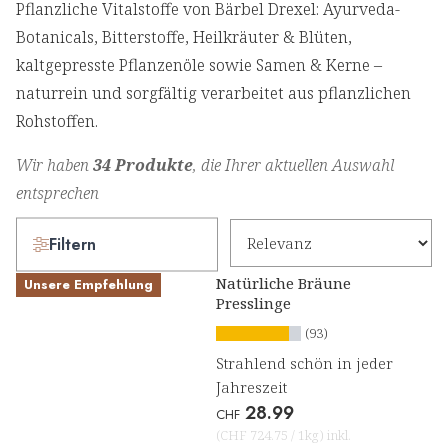
Pflanzliche Vitalstoffe von Bärbel Drexel: Ayurveda-
Botanicals, Bitterstoffe, Heilkräuter & Blüten,
kaltgepresste Pflanzenöle sowie Samen & Kerne –
naturrein und sorgfältig verarbeitet aus pflanzlichen
Rohstoffen.
Wir haben
34 Produkte
, die Ihrer aktuellen Auswahl
entsprechen
Filtern
Natürliche Bräune
Unsere Empfehlung
Presslinge
(93)
Strahlend schön in jeder
Jahreszeit
28.99
CHF
(
CHF 724.75
/
1kg
)
inkl.