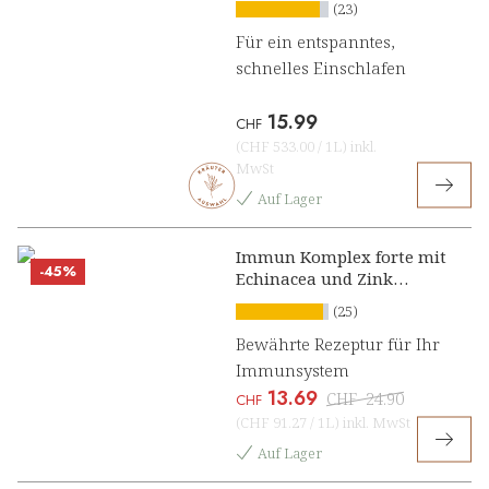
(23)
Für ein entspanntes,
schnelles Einschlafen
15.99
CHF
(
CHF 533.00
/
1L
)
inkl.
MwSt
Auf Lager
Immun Komplex forte mit
-45%
Echinacea und Zink
Konzentrat
(25)
Bewährte Rezeptur für Ihr
Immunsystem
13.69
CHF
24.90
CHF
(
CHF 91.27
/
1L
)
inkl. MwSt
Auf Lager