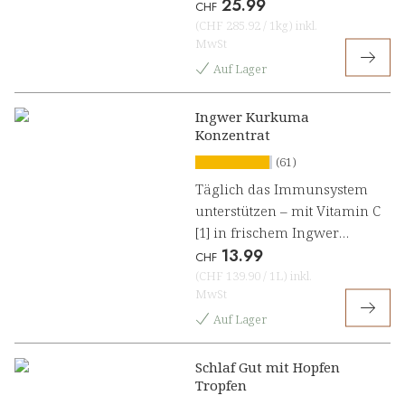
25.99
CHF
(
CHF 285.92
/
1kg
)
inkl.
MwSt
Auf Lager
Ingwer Kurkuma
Konzentrat
(61)
Täglich das Immunsystem
unterstützen – mit Vitamin C
[1] in frischem Ingwer
13.99
Kurkuma Konzentrat
CHF
(
CHF 139.90
/
1L
)
inkl.
MwSt
Auf Lager
Schlaf Gut mit Hopfen
Tropfen