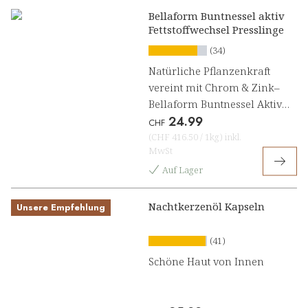
Bellaform Buntnessel aktiv
Fettstoffwechsel Presslinge
(34)
Natürliche Pflanzenkraft
vereint mit Chrom & Zink–
Bellaform Buntnessel Aktiv
24.99
Fettstoffwechsel[1]
CHF
(
CHF 416.50
/
1kg
)
inkl.
MwSt
Auf Lager
Nachtkerzenöl Kapseln
Unsere Empfehlung
(41)
Schöne Haut von Innen