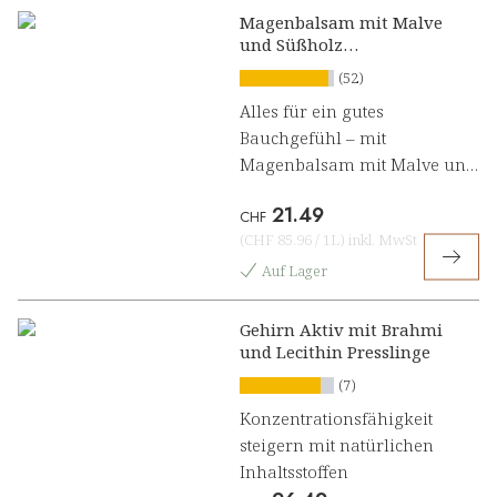
Magenbalsam mit Malve
und Süßholz
Kräuterkonzentrat
(52)
Alles für ein gutes
Bauchgefühl – mit
Magenbalsam mit Malve und
Süßholz Kräuterkonzentrat
21.49
CHF
(
CHF 85.96
/
1L
)
inkl. MwSt
Auf Lager
Gehirn Aktiv mit Brahmi
und Lecithin Presslinge
(7)
Konzentrationsfähigkeit
steigern mit natürlichen
Inhaltsstoffen