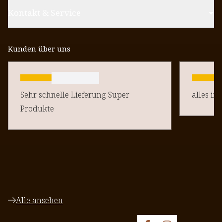
Kontakt & Service
Kunden über uns
Sehr schnelle Lieferung Super
alles in
Produkte
Alle ansehen