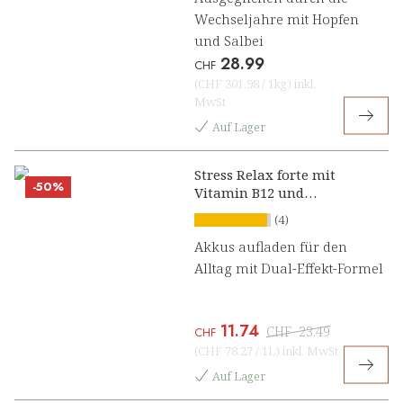
Wechseljahre mit Hopfen
und Salbei
28.99
CHF
(
CHF 301.98
/
1kg
)
inkl.
MwSt
Auf Lager
Stress Relax forte mit
-50%
Vitamin B12 und
Ashwagandha Konzentrat
(4)
Akkus aufladen für den
Alltag mit Dual-Effekt-Formel
11.74
CHF
23.49
CHF
(
CHF 78.27
/
1L
)
inkl. MwSt
Auf Lager