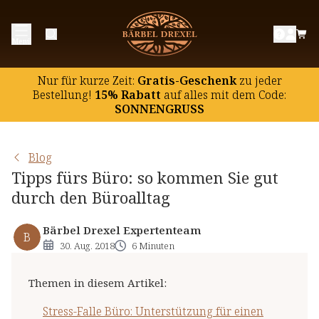
Stress-Falle Büro: Unterstützung für einen
Menü
entspannten Arbeitsalltag
Rückenprobleme vermeiden
Nur für kurze Zeit:
Gratis-Geschenk
zu jeder
Kaffee: auch im Büro nicht unverzichtbar
Bestellung!
15% Rabatt
auf
alles mit dem Code:
SONNENGRUSS
Kantine & Co.: die Nährstoffversorgung im Büro
Keine Zeit für Sonne? Die Vitamin D-Situation im
Büro
Blog
Tipps fürs Büro: so kommen Sie gut
durch den Büroalltag
Bärbel Drexel Expertenteam
B
30. Aug. 2018
6 Minuten
Themen in diesem Artikel
:
Stress-Falle Büro: Unterstützung für einen