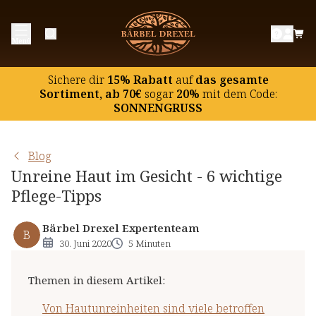
Von Hautunreinheiten sind viele betroffen
Menü
Unreine Haut: 6 Tipps, wie Sie vorbeugen können
Die optimale Pflege für unreine Haut im Gesicht
Sichere dir
15% Rabatt
auf
das gesamte
Sortiment, ab 70€
sogar
20%
mit dem Code:
SONNENGRUSS
Blog
Unreine Haut im Gesicht - 6 wichtige
Pflege-Tipps
Bärbel Drexel Expertenteam
B
30. Juni 2020
5 Minuten
Themen in diesem Artikel
:
Von Hautunreinheiten sind viele betroffen