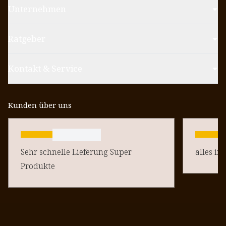
Unternehmen
Ratgeber
Kontakt & Service
Kunden über uns
Sehr schnelle Lieferung Super
alles in
Produkte