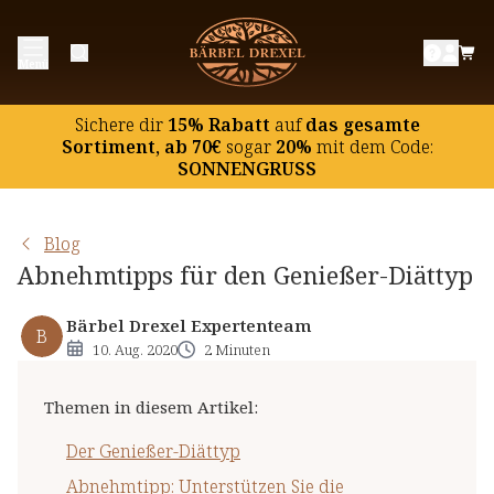
Der Genießer-Diättyp
Menü
Abnehmtipp: Unterstützen Sie die körpereigene
Fettverwertung und das Sättigungsgefühl
Sichere dir
15% Rabatt
auf
das gesamte
Extra-Tipp: Hungergefühl natürlich reduzieren
Sortiment, ab 70€
sogar
20%
mit dem Code:
SONNENGRUSS
Blog
Abnehmtipps für den Genießer-Diättyp
Bärbel Drexel Expertenteam
B
10. Aug. 2020
2 Minuten
Themen in diesem Artikel
:
Der Genießer-Diättyp
Abnehmtipp: Unterstützen Sie die