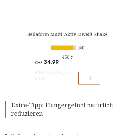
Bellaform Multi-Aktiv Eiweiß-Shake
(44)
450 g
34.99
CHF
(
CHF 77.76
/
1kg
)
inkl.
MwSt
Extra-Tipp: Hungergefühl natürlich
reduzieren