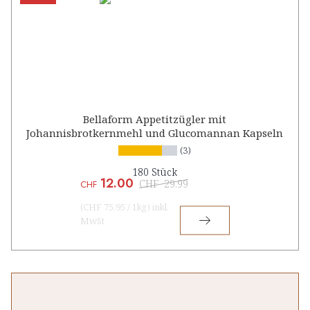
Bellaform Appetitzügler mit
Johannisbrotkernmehl und Glucomannan Kapseln
(3)
180 Stück
12.00
CHF
29.99
CHF
(
CHF 75.95
/
1kg
)
inkl.
MwSt