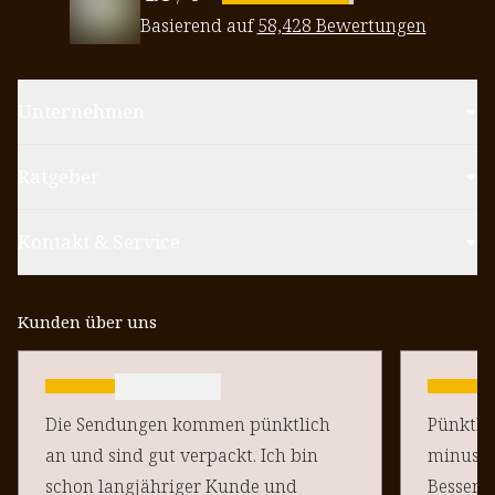
Basierend auf
58,428 Bewertungen
Unternehmen
Ratgeber
Kontakt & Service
Kunden über uns
Die Sendungen kommen pünktlich
Pünktlich un
an und sind gut verpackt. Ich bin
minus Pu
schon langjähriger Kunde und