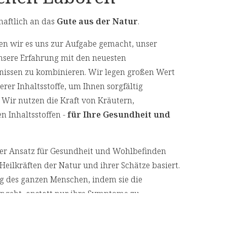
100 mg
200 mg
haftlich an das
Gute aus der Natur
.
12 mg (100%**)
24 mg (200%**)
in den Kraftwerken der Zellen
n wir es uns zur Aufgabe gemacht, unser
für die Körperzellen
1,4 mg (100%**)
2,8 mg (200%**)
nsere Erfahrung mit den neuesten
 Q10 und den Vitaminen E und B2
nissen zu kombinieren. Wir legen großen Wert
ertes nach LMIV
bei erhöhter Beanspruchung
)
er Inhaltsstoffe, um Ihnen sorgfältig
 Wir nutzen die Kraft von Kräutern,
informationen als PDF
.
n Inhaltsstoffen -
für Ihre Gesundheit und
cher Ansatz für Gesundheit und Wohlbefinden
Heilkräften der Natur und ihrer Schätze basiert.
bezeichnet
ng des ganzen Menschen, indem sie die
genen Vitaminoids Q10 auf die Energieleistung
geht, anstatt nur ihre Symptome zu