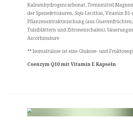
Kaliumhydrogencarbonat, Trennmittel Magnes
der Speisefettsäuren,
Soja
-Lecithin, Vitamin B1-
Pflanzenextraktmischung (aus Guavenfrüchten,
Tulsiblättern und Zitronenschalen), Säuerungsm
Ascorbinsäure
** Isomaltulose ist eine Glukose- und Fruktoseq
Coenzym Q10 mit Vitamin E Kapseln
Akazienfaser, Coenzym Q10, Trennmittel Cellulo
(Kapselhülle), D-Alpha-Tocopherol-Succinat (na
Vitamin E), Reisextrakt, Vitamin B2
Allergene
Das Produkt enthält keine Allergene.