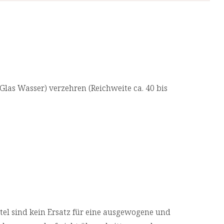
 unsere Produkte von unabhängigen, deutschen
offwechsels
 eine Top-Qualität.
ch schädigende Substanzen notwendig
aher ist eine regelmäßige Zufuhr ganz
 Glas Wasser) verzehren (Reichweite ca. 40 bis
nach Krankheiten oder Operationen oder etwa
va vorhanden
nähren und einen höheren B2-Bedarf aufweisen,
 Vitamin B2 nicht zu sich nehmen
hese des Körpers und die Konzentration von Q10
sinkt
l sind kein Ersatz für eine ausgewogene und