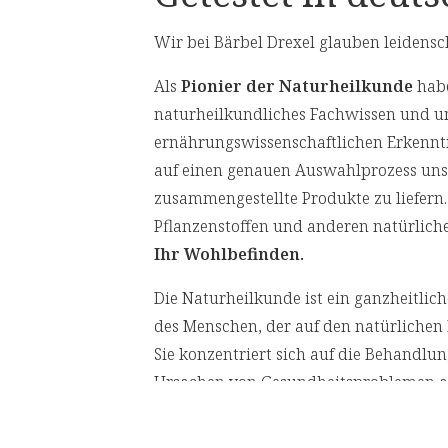
Coenzym Q10
und Vitaminen)
Wir bei Bärbel Drexel glauben leidensc
Vitamin E
unterstützen die Energiegewinnung 
Als
Pionier der Naturheilkunde
habe
bieten einen antioxidativen Schutz 
Vitamin B2
naturheilkundliches Fachwissen und u
spezielle Komposition aus Coenzym
ernährungswissenschaftlichen Erkennt
** Prozent des Nährwertstoffbezugsw
sorgen für eine gute Belastbarkeit 
(Lebensmittelinformationsverordnung
auf einen genauen Auswahlprozess unser
zusammengestellte Produkte zu liefern.
Hier finden Sie die zugehörigen
Produkt
Pflanzenstoffen und anderen natürliche
Wertvolle Inhaltsstoffe
Ihr Wohlbefinden.
Vitamin E
Die Naturheilkunde ist ein ganzheitli
des Menschen, der auf den natürlichen 
wird auch als „Zellschutz-Vitamin“ 
Sie konzentriert sich auf die Behandlu
unterstützt den Effekt des körperei
Ursachen von Gesundheitsproblemen an
von Herz- und Skelettmuskulatur
behandeln.
Vitamin B2