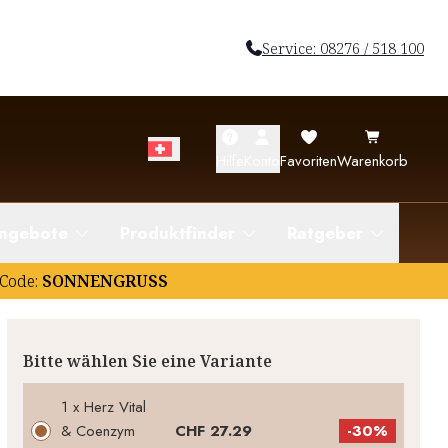
Service: 08276 / 518 100
Hilfe
Konto
Favoriten
Warenkorb
ngebote
Produktfinder
Ratgeber
Code:
SONNENGRUSS
Bitte wählen Sie eine Variante
1 x Herz Vital
& Coenzym
CHF 27.29
-
30%