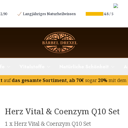
2,90
Langjähriges Naturheilwissen
4.8
/
5
fe
Vitalstoffe
Natürliche Schönheit
A
tt
auf
das gesamte Sortiment, ab 70€
sogar
20%
mit dem 
Herz Vital & Coenzym Q10 Set
1 x Herz Vital & Coenzym Q10 Set