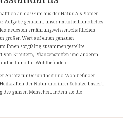
aftlich an das Gute aus der Natur. Als Pionier
ur Aufgabe gemacht, unser naturheilkundliches
1 Kapsel enthält:
den neuesten ernährungswissenschaftlichen
12 mg (100%**)
en großen Wert auf einen genauen
 um Ihnen sorgfältig zusammengestellte
150 mg
aft von Kräutern, Pflanzenstoffen und anderen
Gesundheit und Ihr Wohlbefinden.
dine)
127,5 mg
cher Ansatz für Gesundheit und Wohlbefinden
100 mg
Heilkräften der Natur und ihrer Schätze basiert.
0,25 mg
ng des ganzen Menschen, indem sie die
geht, anstatt nur ihre Symptome zu
50 mg
5 mg
 Produkte von unabhängigen, deutschen und
 EU-Verordnung
 Top-Qualität.