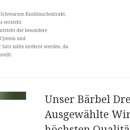
n Schwarzen Knoblauchextrakt,
s entsteht.
entsteht der besondere
-Cystein und
 Satz sollte entfernt werden, da
stellt.
mit seinem hohen Gehalt an Hydroxytyr
i, die Blutfette vor oxidativem
mit Vitamin E, das als "Zellschutz-
Unser Bärbel Dre
ichen Extrakte optimal ergänzt.
Ausgewählte Wir
Nährwertangaben
höchsten Qualitä
Empfohlene Tagesdosis:
1 x 1 Kapsel