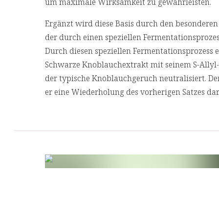
um maximale Wirksamkeit zu gewährleisten.
Ergänzt wird diese Basis durch den besondere
der durch einen speziellen Fermentationsprozes
Durch diesen speziellen Fermentationsprozess 
Schwarze Knoblauchextrakt mit seinem S-Allyl
der typische Knoblauchgeruch neutralisiert. Der
er eine Wiederholung des vorherigen Satzes dar
Als dritte Komponente enthält unsere Rezeptur
das patentierte Olivenfruchtpulver Hytolive® 
osol. Hydroxytyrosol aus der Olive trägt dazu be
Stress zu schützen. Abgerundet wird die Formel 
Vitamin" die antioxidative Wirkung der pflanzl
Zutaten
23,5% Traubenkernextrakt (davon 85% OPC),