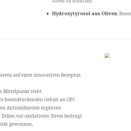
Stress zu schützen.
Hydroxytyrosol aus Oliven
: Beso
oxidativen Schäden schützt und so 
Bestandteil, der dazu beiträgt, die 
einen wertvollen Beitrag zu einer a
ieren auf einer innovativen Rezeptur,
m Mittelpunkt steht
em beeindruckenden Gehalt an OPC
chen Antioxidantien ergänzen
Zellen vor oxidativem Stress beiträgt.
lität gewonnen,