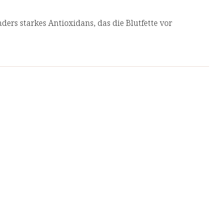
nders starkes Antioxidans, das die Blutfette vor
diHydroxytyrosol aus Oliven: Wertvoller
Blutfette vor oxidativem Stress zu schützen mit
usgewogenen Ernährung leistet.