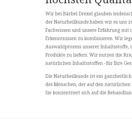
akt (davon
Inhalt pro Tagesdosis
Wir bei Bärbel Drexel glauben leidensch
 (Hytolive
der Naturheilkunde haben wir es uns z
Fachwissen und unsere Erfahrung mit 
Vitamin E
Erkenntnissen zu kombinieren. Wir leg
Auswahlprozess unserer Inhaltsstoffe,
Traubenkernextrakt
Produkte zu liefern. Wir nutzen die Kr
natürlichen Inhaltsstoffen - für Ihre 
- davon OPC (oligomere Proanthocyani
Die Naturheilkunde ist ein ganzheitli
Schwarzer Knoblauch Extrakt
des Menschen, der auf den natürlichen 
- davon S-Allyl Cystein (SAC)
Sie konzentriert sich auf die Behandlu
Ursachen von Gesundheitsproblemen an
Olivenfruchtpulver
behandeln.
- davon Hydroxytyrosol
Wir lassen in regelmäßigen Abständen
** % NRV: Nährstoffbezugswert nach
akkreditierten Laboren prüfen. Für eine