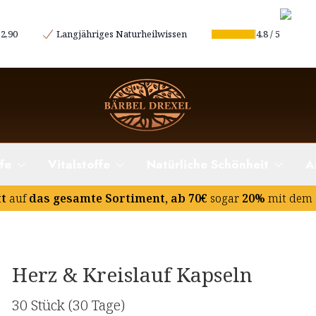
2,90
Langjähriges Naturheilwissen
4.8
/
5
fe
Vitalstoffe
Natürliche Schönheit
A
tt
auf
das gesamte Sortiment, ab 70€
sogar
20%
mit dem 
Herz & Kreislauf Kapseln
30 Stück
(30 Tage)