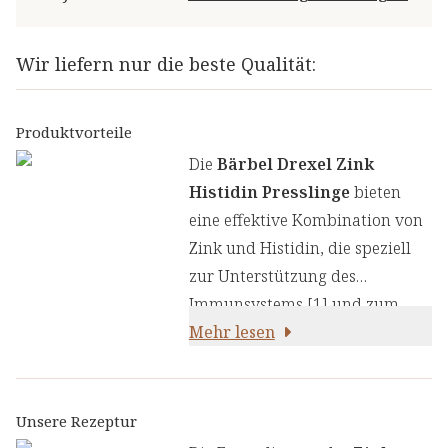
Wir liefern nur die beste Qualität:
Produktvorteile
Die
Bärbel Drexel Zink
Histidin Presslinge
bieten
eine effektive Kombination von
Zink und Histidin, die speziell
zur Unterstützung des
Immunsystems [1] und zum
Schutz der Zellen von
Mehr lesen
oxidativem Stress
[2] ausgewählt wurden:
Unsere Rezeptur