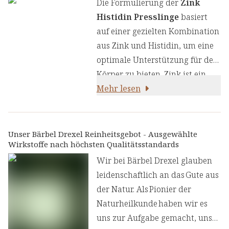
Die Formulierung der
Zink
Histidin Presslinge
basiert
auf einer gezielten Kombination
aus Zink und Histidin, um eine
optimale Unterstützung für den
Körper zu bieten. Zink ist ein
essenzielles Spurenelement, das
Mehr lesen
in mehr als 300
Enzymreaktionen involviert ist
und eine wichtige Rolle in vielen
Unser Bärbel Drexel Reinheitsgebot - Ausgewählte
Wirkstoffe nach höchsten Qualitätsstandards
Stoffwechselprozessen spielt,
einschließlich
Wir bei Bärbel Drexel glauben
der
Unterstützung des
leidenschaftlich an das Gute aus
Immunsystems, der
der Natur. Als Pionier der
Erhaltung normaler
Naturheilkunde haben wir es
kognitiver Funktionen und
uns zur Aufgabe gemacht, unser