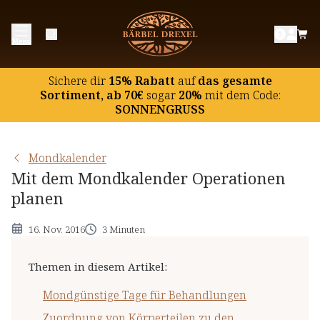
Mondgünstige Tage für Behandlungen
Menü
Zuordnung von Körperteilen zu den
Tierkreiszeichen
Sichere dir
15% Rabatt
auf
das gesamte
Der Einfluss des abnehmenden Mondes
Sortiment, ab 70€
sogar
20%
mit dem Code:
SONNENGRUSS
Mondkalender
Mit dem Mondkalender Operationen
planen
16. Nov. 2016
3 Minuten
Themen in diesem Artikel
:
Mondgünstige Tage für Behandlungen
Zuordnung von Körperteilen zu den