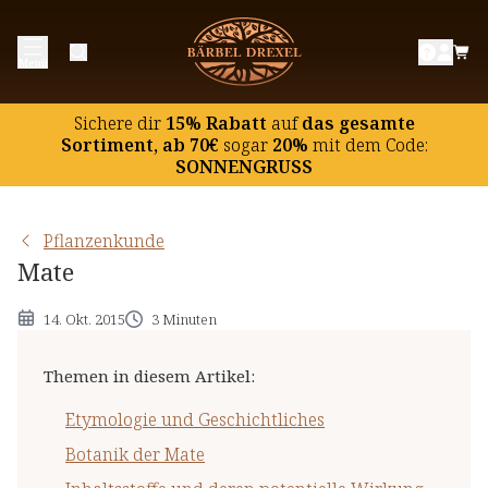
Etymologie und Geschichtliches
Menü
Botanik der Mate
Inhaltsstoffe und deren potentielle Wirkung
Sichere dir
15% Rabatt
auf
das gesamte
Hinweise
Sortiment, ab 70€
sogar
20%
mit dem Code:
SONNENGRUSS
Pflanzenkunde
Mate
14. Okt. 2015
3 Minuten
Themen in diesem Artikel
:
Etymologie und Geschichtliches
Botanik der Mate