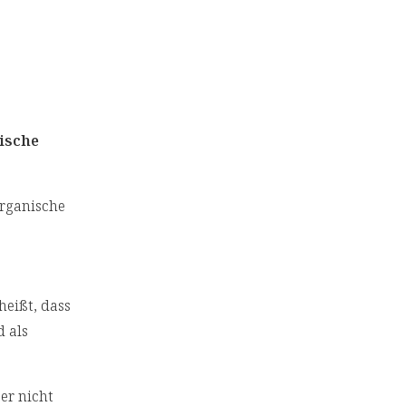
ische
rganische
heißt, dass
 als
er nicht