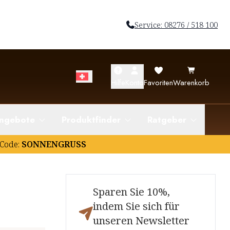
Service: 08276 / 518 100
Hilfe
Konto
Favoriten
Warenkorb
ngebote
Produktfinder
Ratgeber
Code:
SONNENGRUSS
Sparen Sie 10%,
indem Sie sich für
unseren Newsletter