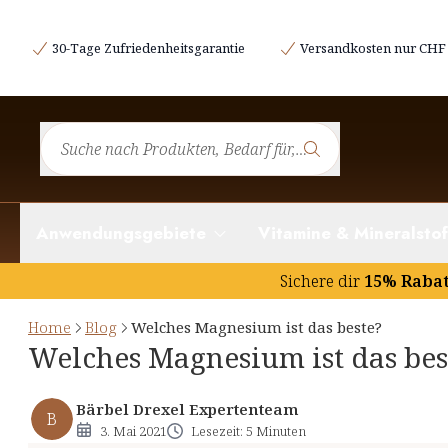
Welche Magnesiumarten gibt es?
30-Tage Zufriedenheitsgarantie
Versandkosten nur CHF 
Anorganisches und organisches Magnesium
Synthetisches und natürliches Magnesium
Magnesium zur Nahrungsergänzung: Welches ist das 
Anwendungsgebiete
Vitamine & Mineralstof
Sichere dir
15% Raba
Home
Blog
Welches Magnesium ist das beste?
Welches Magnesium ist das bes
Bärbel Drexel Expertenteam
B
3. Mai 2021
Lesezeit: 5 Minuten