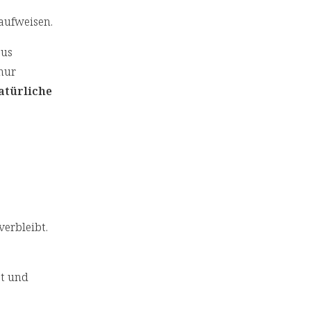
aufweisen.
aus
nur
atürliche
verbleibt.
t und