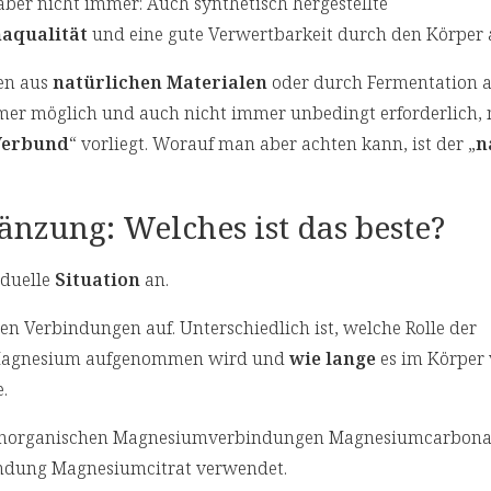
aber nicht immer: Auch synthetisch hergestellte
aqualität
und eine gute Verwertbarkeit durch den Körper 
en aus
natürlichen Materialen
oder durch Fermentation 
mmer möglich und auch nicht immer unbedingt erforderlich, 
Verbund
“ vorliegt. Worauf man aber achten kann, ist der „
n
zung: Welches ist das beste?
iduelle
Situation
an.
n Verbindungen auf. Unterschiedlich ist, welche Rolle der
agnesium aufgenommen wird und
wie lange
es im Körper 
.
anorganischen Magnesiumverbindungen Magnesiumcarbona
ndung Magnesiumcitrat verwendet.