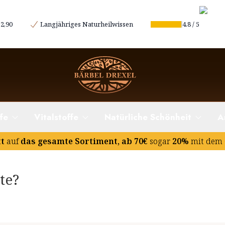
2,90
Langjähriges Naturheilwissen
4.8
/
5
beste?
fe
Vitalstoffe
Natürliche Schönheit
A
tt
auf
das gesamte Sortiment, ab 70€
sogar
20%
mit dem 
te?