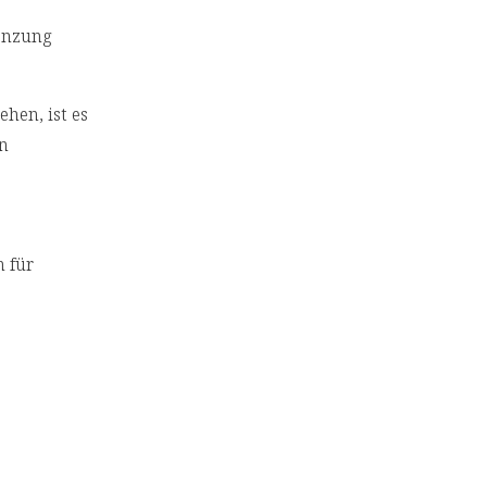
änzung
hen, ist es
en
 für