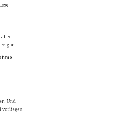
iese
 aber
eeignet.
nahme
en. Und
d vorliegen