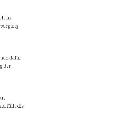
ch in
rsorgung
mer, dafür
g der
an
d füllt die