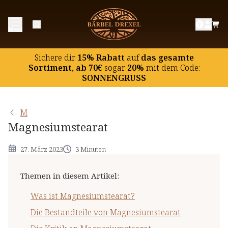
Was ist Magnesiumstearat?
Menü
Die Bestandteile von Magnesiumstearat
Die Kritik an Magnesiumstearat
Sichere dir
15% Rabatt
auf
das gesamte
Sortiment, ab 70€
sogar
20%
mit dem Code:
SONNENGRUSS
M
Magnesiumstearat
27. März 2023
3 Minuten
Themen in diesem Artikel
:
Was ist Magnesiumstearat?
Die Bestandteile von Magnesiumstearat