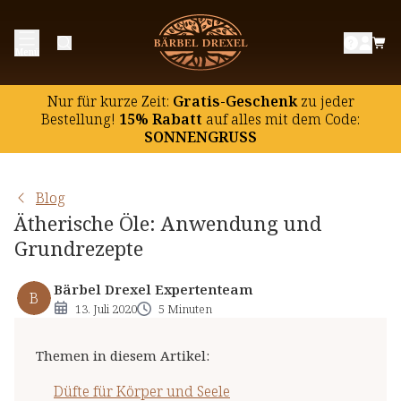
Düfte für Körper und Seele
Menü
Der richtige Umgang mit ätherischen Ölen
Grundrezepte zur Anwendung ätherischer Öle
Nur für kurze Zeit:
Gratis-Geschenk
zu jeder
Ihre individuelle Duftmischung
Bestellung!
15% Rabatt
auf
alles mit dem Code:
SONNENGRUSS
Blog
Ätherische Öle: Anwendung und
Grundrezepte
Bärbel Drexel Expertenteam
B
13. Juli 2020
5 Minuten
Themen in diesem Artikel
:
Düfte für Körper und Seele