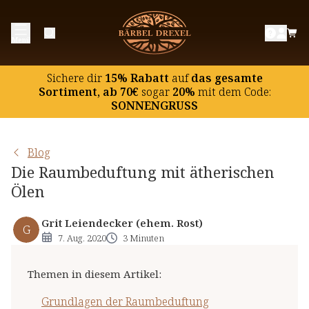
Grundlagen der Raumbeduftung
Menü
5 Aromatherapie-Rezepte zur Raumbeduftung
Die Konzentration fördern
Sichere dir
15% Rabatt
auf
das gesamte
Den Blick klären
Sortiment, ab 70€
sogar
20%
mit dem Code:
SONNENGRUSS
Unangenehme Gerüche vertreiben
Tief durchatmen
Blog
Gute Stimmung verbreiten
Die Raumbeduftung mit ätherischen
Ölen
Grit Leiendecker (ehem. Rost)
G
7. Aug. 2020
3 Minuten
Themen in diesem Artikel
:
Grundlagen der Raumbeduftung