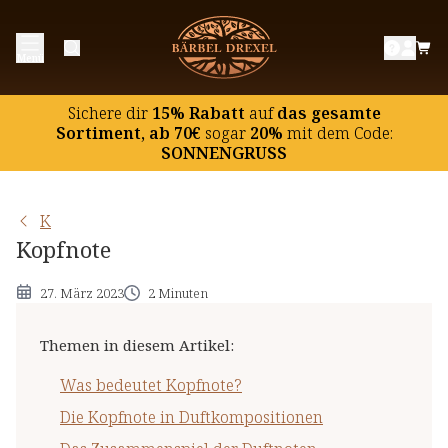
Was bedeutet Kopfnote?
Menü
Die Kopfnote in Duftkompositionen
Das Zusammenspiel der Duftnoten
Sichere dir
15% Rabatt
auf
das gesamte
Sortiment, ab 70€
sogar
20%
mit dem Code:
SONNENGRUSS
K
Kopfnote
27. März 2023
2 Minuten
Themen in diesem Artikel
:
Was bedeutet Kopfnote?
Die Kopfnote in Duftkompositionen