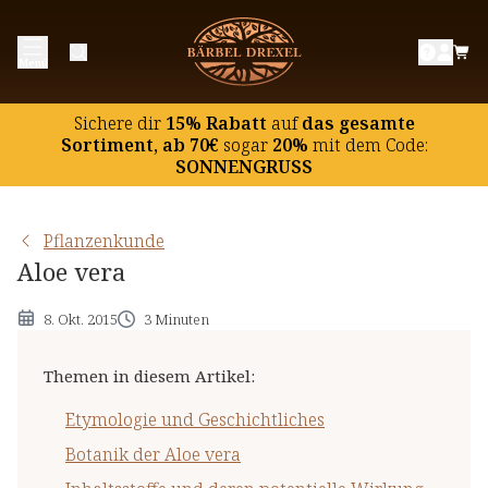
Etymologie und Geschichtliches
Menü
Botanik der Aloe vera
Inhaltsstoffe und deren potentielle Wirkung
Sichere dir
15% Rabatt
auf
das gesamte
Hinweise
Sortiment, ab 70€
sogar
20%
mit dem Code:
SONNENGRUSS
Pflanzenkunde
Aloe vera
8. Okt. 2015
3 Minuten
Themen in diesem Artikel
:
Etymologie und Geschichtliches
Botanik der Aloe vera