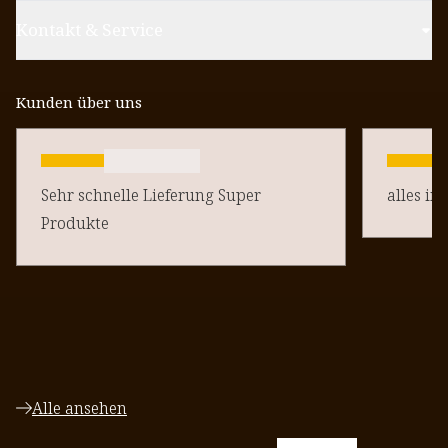
Kontakt & Service
Kunden über uns
Sehr schnelle Lieferung Super
alles in
Produkte
Alle ansehen