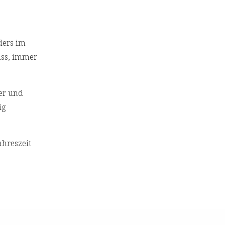
ders im
uss, immer
er und
ig
hreszeit