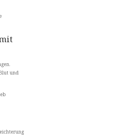
e
mit
ngen.
Blut und
ieb
leichterung