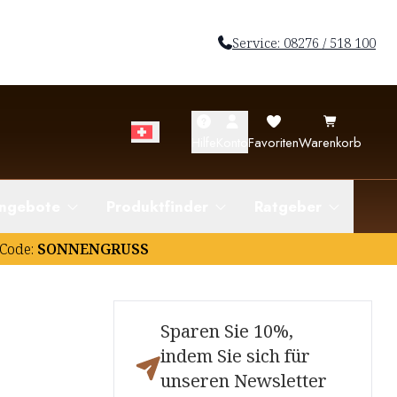
Service: 08276 / 518 100
Hilfe
Konto
Favoriten
Warenkorb
ngebote
Produktfinder
Ratgeber
Code:
SONNENGRUSS
Sparen Sie 10%,
indem Sie sich für
unseren Newsletter