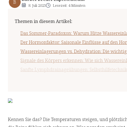
B
8. Juli 2025
Lesezeit: 4 Minuten
Themen in diesem Artikel
:
Das Sommer-Paradoxon: Warum Hitze Wassereinla
Der Hormonfaktor: Saisonale Einflüsse auf den H
Wassereinlagerungen vs. Dehydration: Die wichti
Signale des Körpers erkennen: Wie sich Wassere
Sanfte Lymphdrainageübungen: Selbsthilfetechnik
Aqua-Fitness als idealer Sommersport: Entlasten
Sommer-Fußgymnastik: Kleine Übungen mit groß
Richtiges Atmen: Wie es den Lymphfluss unterstüt
Wechselduschen und Kneipp-Anwendungen: Tradi
Kennen Sie das? Die Temperaturen steigen, und plötzlich