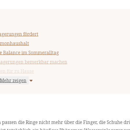
gerungen fördert
ormonhaushalt
ge Balance im Sommeralltag
inlagerungen bemerkbar machen
en für zu Hause
Mehr zeigen
de Bewegung mit Drainageeffekt
er Wirkung
zt
tionelle Methoden für moderne Probleme
 passen die Ringe nicht mehr über die Finger, die Schuhe d