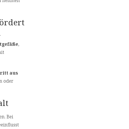
en nehmen
ördert
r
utgefäße
,
it
ritt aus
en oder
lt
n. Bei
einflusst