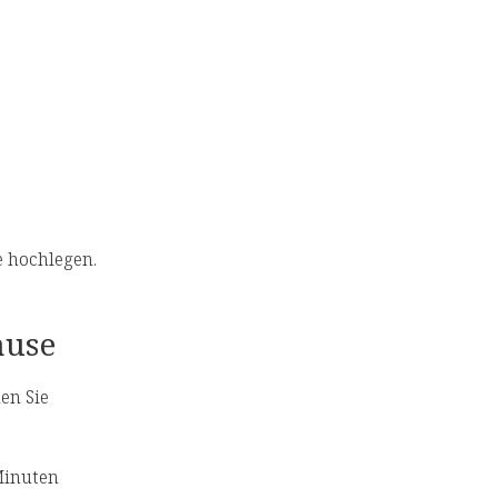
e hochlegen.
ause
en Sie
Minuten