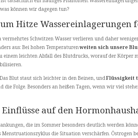
, ist tatsächlich ein häufiges Phänomen: Wassereinlagerung
d was können wir dagegen tun?
m Hitze Wassereinlagerungen f
h vermehrtes Schwitzen Wasser verlieren und daher wenige
anders aus: Bei hohen Temperaturen
weiten sich unsere Bl
 einem leichten Abfall des Blutdrucks, worauf der Körper m
ilisieren.
as Blut staut sich leichter in den Beinen, und
Flüssigkeit t
d die Folge. Besonders an heißen Tagen, wenn wir viel steh
 Einflüsse auf den Hormonhausha
wankungen, die im Sommer besonders deutlich werden könne
nstruationszyklus die Situation verschärfen. Östrogen be