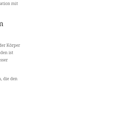
ation mit
m
 der Körper
den ist
sser
, die den