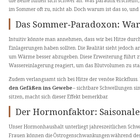
die Beine fühlen sich schwer an. Was paradox erscheint
im Sommer oft zu, nicht ab. Doch warum ist das so, un
Das Sommer-Paradoxon: Waru
Intuitiv könnte man annehmen, dass wir bei Hitze durc
Einlagerungen haben sollten. Die Realität sieht jedoch 
um Wärme besser abzugeben. Diese Erweiterung führt zu
Wassereinlagerung reagiert, um das Blutvolumen zu stab
Zudem verlangsamt sich bei Hitze der venöse Rückfluss. D
den Gefäßen ins Gewebe
– sichtbare Schwellungen sin
sitzen, macht sich dieser Effekt bemerkbar.
Der Hormonfaktor: Saisonale
Unser Hormonhaushalt unterliegt jahreszeitlichen Sch
Frauen können die Östrogenschwankungen während des Me