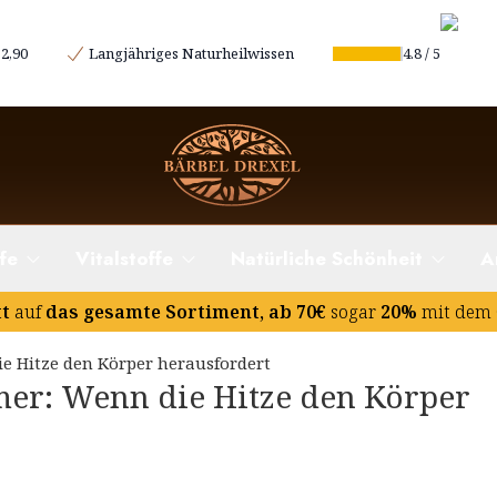
nlagerungen fördert
2,90
Langjähriges Naturheilwissen
4.8
/
5
onhaushalt
Balance im Sommeralltag
agerungen bemerkbar machen
für zu Hause
Bewegung mit Drainageeffekt
fe
Vitalstoffe
Natürliche Schönheit
A
Wirkung
tt
auf
das gesamte Sortiment, ab 70€
sogar
20%
mit dem 
nelle Methoden für moderne Probleme
 Hitze den Körper herausfordert
er: Wenn die Hitze den Körper