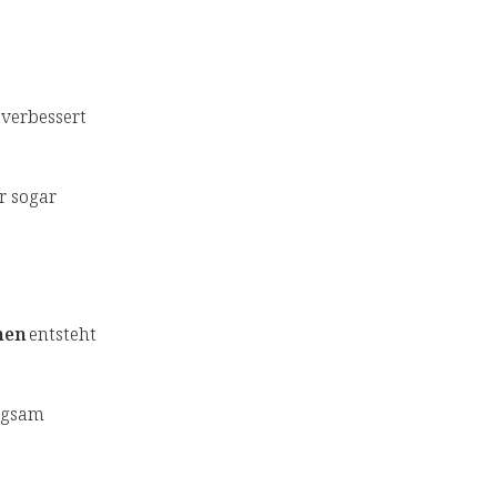
verbessert
r sogar
men
entsteht
.
angsam