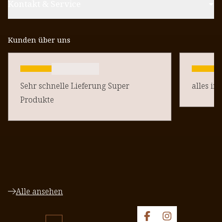
Kontakt & Service
Kunden über uns
Sehr schnelle Lieferung Super
alles in
Produkte
Alle ansehen