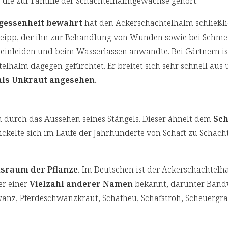
 die zur Familie der Schachtelhalmgewächse gehört.
rgessenheit bewahrt
hat den Ackerschachtelhalm schließl
eipp, der ihn zur Behandlung von Wunden sowie bei Schme
teinleiden und beim Wasserlassen anwandte. Bei Gärtnern is
elhalm dagegen gefürchtet. Er breitet sich sehr schnell aus
 als Unkraut angesehen.
 durch das Aussehen seines Stängels. Dieser ähnelt dem
Sch
wickelte sich im Laufe der Jahrhunderte von Schaft zu Schach
sraum der Pflanze.
Im Deutschen ist der Ackerschachtelh
er einer
Vielzahl anderer Namen
bekannt, darunter Band
nz, Pferdeschwanzkraut, Schafheu, Schafstroh, Scheuergra