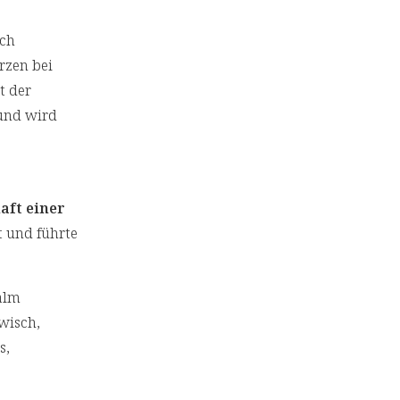
ich
rzen bei
t der
 und wird
aft einer
t und führte
alm
wisch,
s,