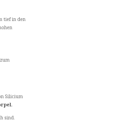
m tief in den
 hohen
s zum
on Silicium
rpel.
h sind.