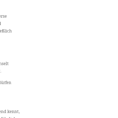
erse
d
eßlich
hselt
.
dürfen
end kennt,