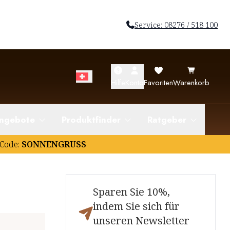
Service: 08276 / 518 100
Hilfe
Konto
Favoriten
Warenkorb
ngebote
Produktfinder
Ratgeber
Code:
SONNENGRUSS
Sparen Sie 10%,
indem Sie sich für
unseren Newsletter