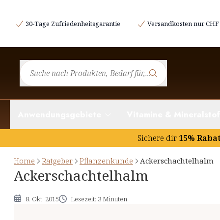
Etymologie und Geschichtliches
30-Tage Zufriedenheitsgarantie
Versandkosten nur CHF 
Botanik des Ackerschachtelhalms
Inhaltsstoffe und deren potentielle Wirkung
Hinweise
Anwendungsgebiete
Vitamine & Mineralstof
Sichere dir
15% Raba
Home
Ratgeber
Pflanzenkunde
Ackerschachtelhalm
Ackerschachtelhalm
8. Okt. 2015
Lesezeit: 3 Minuten