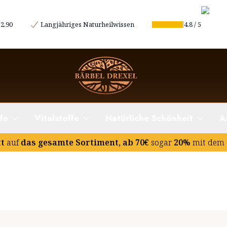
2,90
Langjähriges Naturheilwissen
4.8
/
5
fe
Vitalstoffe
Natürliche Schönheit
A
tt
auf
das gesamte Sortiment, ab 70€
sogar
20%
mit dem 