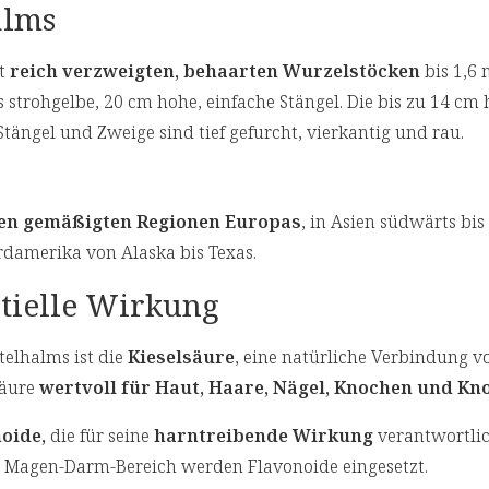
alms
it
reich verzweigten, behaarten Wurzelstöcken
bis 1,6 
 strohgelbe, 20 cm hohe, einfache Stängel. Die bis zu 14 cm
tängel und Zweige sind tief gefurcht, vierkantig und rau.
den gemäßigten Regionen Europas
, in Asien südwärts bi
rdamerika von Alaska bis Texas.
ntielle Wirkung
telhalms ist die
Kieselsäure
, eine natürliche Verbindung v
säure
wertvoll für Haut, Haare, Nägel, Knochen und Kno
oide,
die für seine
harntreibende Wirkung
verantwortlic
 Magen-Darm-Bereich werden Flavonoide eingesetzt.