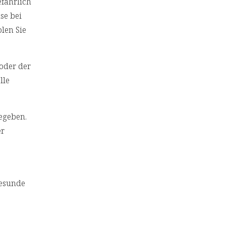
efährlich
se bei
len Sie
/oder der
lle
egeben.
er
gesunde