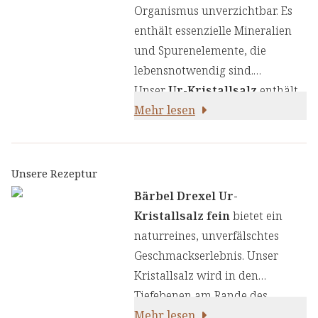
Organismus unverzichtbar. Es
enthält essenzielle Mineralien
und Spurenelemente, die
lebensnotwendig sind.
Unser
Ur-Kristallsalz
enthält
neben einem hohen Anteil an
Mehr lesen
Natriumchlorid auch wertvolle
Mineralien wie Magnesium,
Kalium, Calcium, Selen, Mangan
Unsere Rezeptur
und Eisen:
Bärbel Drexel Ur-
Kristallsalz fein
bietet ein
naturreines, unverfälschtes
Geschmackserlebnis. Unser
Kristallsalz wird in den
Tiefebenen am Rande des
Himalayas abgebaut und von
Mehr lesen