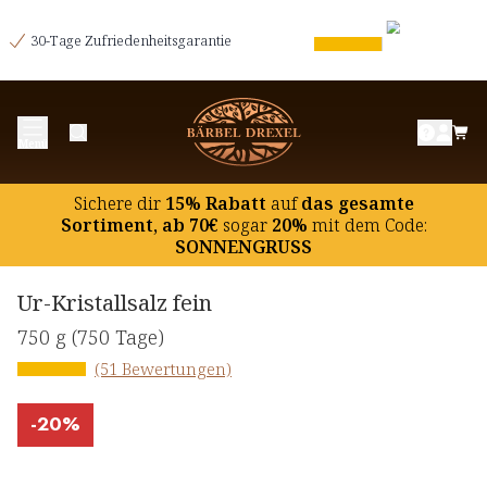
30-Tage Zufriedenheitsgarantie
Menü
Sichere dir
15% Rabatt
auf
das gesamte
Sortiment, ab 70€
sogar
20%
mit dem Code:
SONNENGRUSS
Ur-Kristallsalz fein
750 g
(750 Tage)
(51 Bewertungen)
-
20%