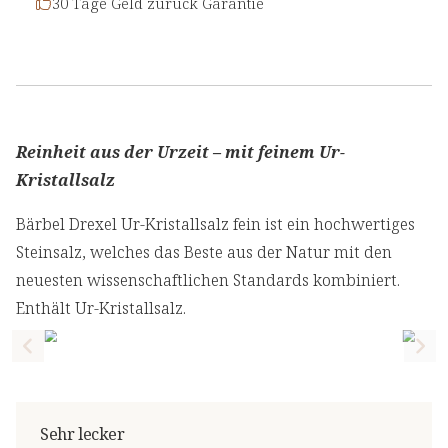
30 Tage Geld zurück Garantie
Reinheit aus der Urzeit – mit feinem Ur-
Kristallsalz
Bärbel Drexel Ur-Kristallsalz fein ist ein hochwertiges
Steinsalz, welches das Beste aus der Natur mit den
neuesten wissenschaftlichen Standards kombiniert.
Enthält Ur-Kristallsalz.
Previous slide
Nex
Sehr lecker