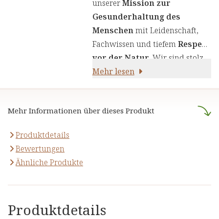
unserer
Mission zur
unserer Inhaltsstoffe, um Ihnen
Gesunderhaltung des
sorgfältig zusammengestellte
Menschen
mit Leidenschaft,
Produkte zu liefern. Wir nutzen
Fachwissen und tiefem
Respekt
die Kraft von Kräutern,
vor der Natur
. Wir sind stolz
Pflanzenstoffen und anderen
darauf,
Mehr lesen
naturreine Produkte
natürlichen Inhaltsstoffen - für
anzubieten, die sich auf die
Ihre Gesundheit und Ihr
naturheilkundliche Lehre
Wohlbefinden.
Mehr Informationen über dieses Produkt
stützen.
Produktdetails
Bewertungen
Ähnliche Produkte
Produktdetails