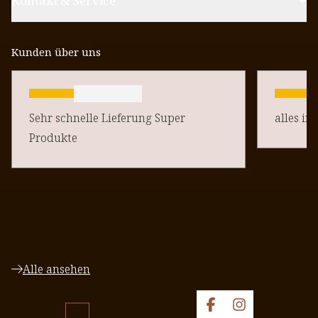
Kontakt & Service
Kunden über uns
Sehr schnelle Lieferung Super
alles in
Produkte
Alle ansehen