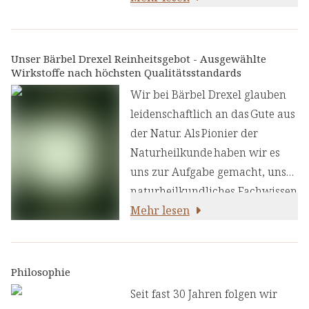
Hand selektiert. Es ist etwa 250
Millionen Jahre alt und zählt zu
den hochwertigsten
Unser Bärbel Drexel Reinheitsgebot - Ausgewählte
Wirkstoffe nach höchsten Qualitätsstandards
Natursalzen. Mit seinem
exzellenten, milden Geschmack
Wir bei Bärbel Drexel glauben
bereichert es jede Küche.
leidenschaftlich an das Gute aus
der Natur. Als Pionier der
Naturheilkunde haben wir es
uns zur Aufgabe gemacht, unser
naturheilkundliches Fachwissen
und unsere Erfahrung mit den
Mehr lesen
neuesten
ernährungswissenschaftlichen
Erkenntnissen zu kombinieren.
Philosophie
Wir legen großen Wert auf
Seit fast 30 Jahren folgen wir
einen genauen Auswahlprozess