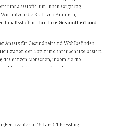
12 mg (100%**)
24 mg (200%**)
u bei, die Zellen vor oxidativem Stress zu
er Inhaltsstoffe, um Ihnen sorgfältig
 Wir nutzen die Kraft von Kräutern,
1,4 mg (100%**)
2,8 mg (200%**)
n Inhaltsstoffen -
für Ihre Gesundheit und
stresste":
ertes nach LMIV
)
cher Ansatz für Gesundheit und Wohlbefinden
n, 13g, ca. 30 Stück
Heilkräften der Natur und ihrer Schätze basiert.
ng des ganzen Menschen, indem sie die
geht, anstatt nur ihre Symptome zu
 unsere Produkte von unabhängigen, deutschen
 eine Top-Qualität.
 (Reichweite ca. 46 Tage). 1 Pressling