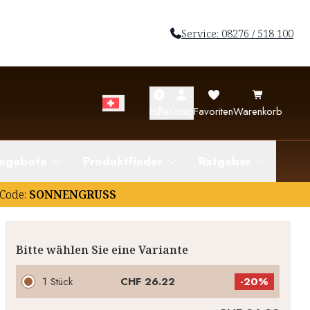
Service: 08276 / 518 100
Hilfe
Konto
Favoriten
Warenkorb
ngebote
Produktfinder
Ratgeber
Code:
SONNENGRUSS
Bitte wählen Sie eine Variante
1 Stück
CHF 26.22
-
20%