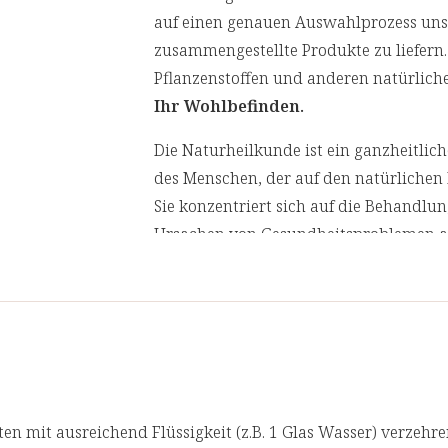
Vitamin E
[2] VitaminB2 und Vitamin E tragen daz
auf einen genauen Auswahlprozess unser
schützen
zusammengestellte Produkte zu liefern.
Vitamin B2
Pflanzenstoffen und anderen natürliche
Lieferumfang Vorteils-Set "Dauerge
** Prozent des Nährwertstoffbezugsw
Ihr Wohlbefinden.
(Lebensmittelinformationsverordnung
Vitamin B-Komplex, 37g, ca. 92 Stück
Die Naturheilkunde ist ein ganzheitli
Coenzym Q10 mit Vitamin E aktiv Kapsel
des Menschen, der auf den natürlichen 
Sie konzentriert sich auf die Behandlu
Ursachen von Gesundheitsproblemen an
behandeln.
Wir lassen in regelmäßigen Abständen
und akkreditierten Laboren prüfen. Für
en mit ausreichend Flüssigkeit (z.B. 1 Glas Wasser) verzehren