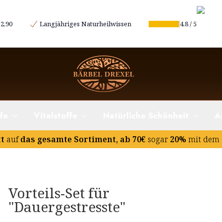
2,90
Langjähriges Naturheilwissen
4.8
/
5
fe
Vitalstoffe
Natürliche Schönheit
A
tt
auf
das gesamte Sortiment, ab 70€
sogar
20%
mit dem 
Vorteils-Set für
"Dauergestresste"