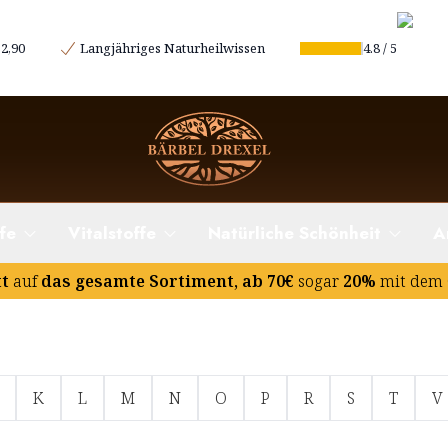
2,90
Langjähriges Naturheilwissen
4.8
/
5
fe
Vitalstoffe
Natürliche Schönheit
A
tt
auf
das gesamte Sortiment, ab 70€
sogar
20%
mit dem 
K
L
M
N
O
P
R
S
T
V