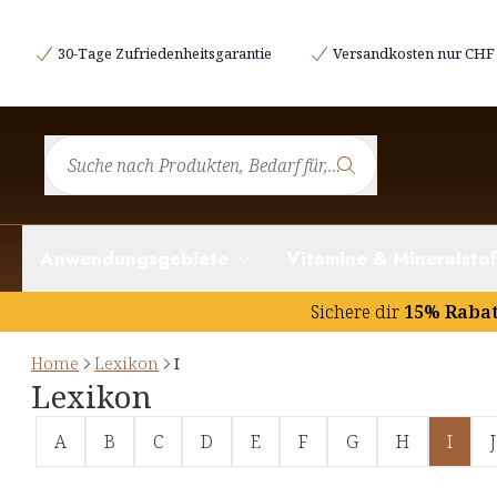
30-Tage Zufriedenheitsgarantie
Versandkosten nur CHF 
Anwendungsgebiete
Vitamine & Mineralstof
Sichere dir
15% Raba
Home
Lexikon
I
Lexikon
A
B
C
D
E
F
G
H
I
J