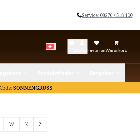
Service: 08276 / 518 100
Hilfe
Konto
Favoriten
Warenkorb
ngebote
Produktfinder
Ratgeber
Code:
SONNENGRUSS
W
X
Z