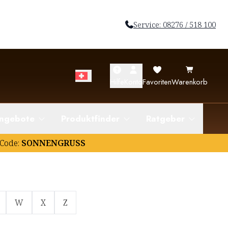
Service: 08276 / 518 100
Hilfe
Konto
Favoriten
Warenkorb
ngebote
Produktfinder
Ratgeber
Code:
SONNENGRUSS
W
X
Z