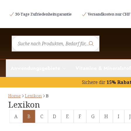
30-Tage Zufriedenheitsgarantie
Versandkosten nur CHF 
Anwendungsgebiete
Vitamine & Mineralstof
Sichere dir
15% Raba
Home
Lexikon
B
Lexikon
A
B
C
D
E
F
G
H
I
J