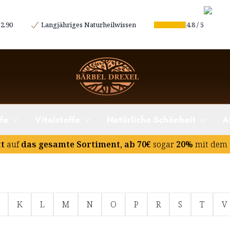
2,90
Langjähriges Naturheilwissen
4.8
/
5
fe
Vitalstoffe
Natürliche Schönheit
A
tt
auf
das gesamte Sortiment, ab 70€
sogar
20%
mit dem 
K
L
M
N
O
P
R
S
T
V