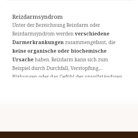
Reizdarmsyndrom
Unter der Bezeichnung Reizdarm oder
Reizdarmsyndrom werden
verschiedene
Darmerkrankungen
zusammengefasst, die
keine organische oder biochemische
Ursache
haben. Reizdarm kann sich zum
Beispiel durch Durchfall, Verstopfung,
Blähungen oder das Gefühl der unvollständigen
Darmentleerung äußern. In Deutschland wird
fast die Hälfte aller Darmbeschwerden
auf
das Reizdarmsyndrom zurückgeführt.