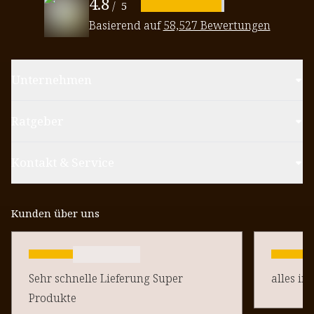
4.8
/
5
Basierend auf
58,527 Bewertungen
Unternehmen
Ratgeber
Kontakt & Service
Kunden über uns
Sehr schnelle Lieferung Super
alles in
Produkte