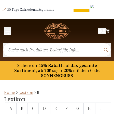
30-Tage Zufriedenheitsgarantie
Menü
Sichere dir
15% Rabatt
auf
das gesamte
Sortiment, ab 70€
sogar
20%
mit dem Code:
SONNENGRUSS
Home
Lexikon
R
Lexikon
A
B
C
D
E
F
G
H
I
J