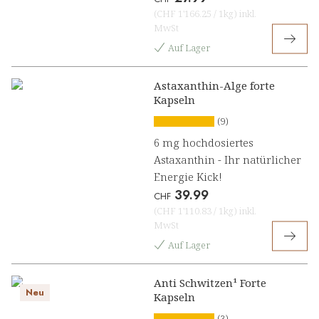
(
CHF 1'166.25
/
1kg
)
inkl.
MwSt
Auf Lager
Astaxanthin-Alge forte
Kapseln
(9)
6 mg hochdosiertes
Astaxanthin - Ihr natürlicher
Energie Kick!
39.99
CHF
(
CHF 1'110.83
/
1kg
)
inkl.
MwSt
Auf Lager
Anti Schwitzen¹ Forte
Neu
Kapseln
(3)