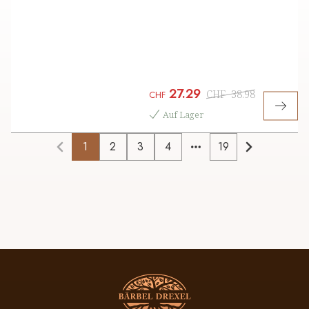
27.29
CHF
38.98
CHF
Auf Lager
1
2
3
4
19
More pages