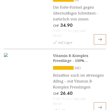
Die Forte-Formel gegen
übermäßiges Schwitzen -
natürlich von innen
34.90
CHF
(
CHF 775.56
/
1kg
)
inkl.
MwSt
Auf Lager
Vitamin B-Komplex
Presslinge - 100%
natürlich
(21)
Belastbar auch im stressigen
Alltag – mit Vitamin B-
Komplex Presslingen
26.40
CHF
(
CHF 713.51
/
1kg
)
inkl.
MwSt