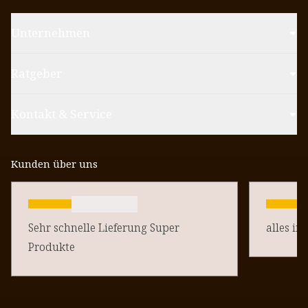
Unternehmen
Ratgeber
Kontakt & Service
Kunden über uns
Sehr schnelle Lieferung Super
alles in
Produkte