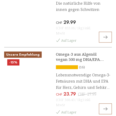
Die natürliche Hilfe von
innen gegen Schwitzen
29.99
CHF
(
CHF 833.06
/
1kg
)
inkl.
MwSt
Auf Lager
Omega-3 aus Algenöl
Unsere Empfehlung
vegan 500 mg DHA/EPA
-15%
Kapseln
(16)
Lebensnotwendige Omega-3-
Fettsäuren mit DHA und EPA
für Herz, Gehirn und Sehkraft
23.79
[1, 2]
CHF
27.99
CHF
(
CHF 566.43
/
1kg
)
inkl.
MwSt
Auf Lager