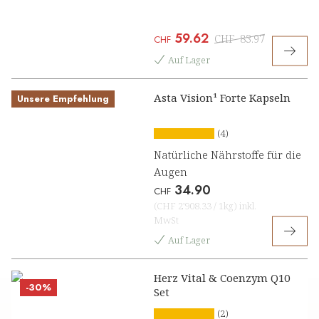
59.62
CHF
83.97
CHF
Auf Lager
Asta Vision¹ Forte Kapseln
Unsere Empfehlung
(4)
Natürliche Nährstoffe für die
Augen
34.90
CHF
(
CHF 2'908.33
/
1kg
)
inkl.
MwSt
Auf Lager
Herz Vital & Coenzym Q10
-30%
Set
(2)