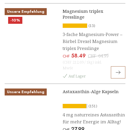
Magnesium triplex
Unsere Empfehlung
Presslinge
-10%
(13)
3-fache Magnesium-Power –
Bärbel Drexel Magnesium
triplex Presslinge
58.49
CHF
64.99
CHF
(
CHF 212.69
/
1kg
)
inkl.
MwSt
Auf Lager
Astaxanthin-Alge Kapseln
Unsere Empfehlung
(151)
4 mg naturreines Astaxanthin
für mehr Energie im Alltag!
27.99
CHF