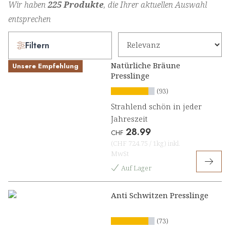
Wir haben
225 Produkte
, die Ihrer aktuellen Auswahl
entsprechen
Filtern
Natürliche Bräune
Unsere Empfehlung
Presslinge
(93)
Strahlend schön in jeder
Jahreszeit
28.99
CHF
(
CHF 724.75
/
1kg
)
inkl.
MwSt
Auf Lager
Anti Schwitzen Presslinge
(73)