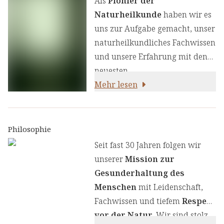
Als
Pionier der
Naturheilkunde
haben wir es
uns zur Aufgabe gemacht, unser
naturheilkundliches Fachwissen
und unsere Erfahrung mit den
neuesten
ernährungswissenschaftlichen
Mehr lesen
Erkenntnissen zu kombinieren.
Wir legen großen Wert auf
einen genauen Auswahlprozess
Philosophie
unserer Inhaltsstoffe, um Ihnen
Seit fast 30 Jahren folgen wir
sorgfältig zusammengestellte
unserer
Mission zur
Produkte zu liefern. Wir nutzen
Gesunderhaltung des
die Kraft von Kräutern,
Menschen
mit Leidenschaft,
Pflanzenstoffen und anderen
Fachwissen und tiefem
Respekt
natürlichen Inhaltsstoffen -
für
vor der Natur
. Wir sind stolz