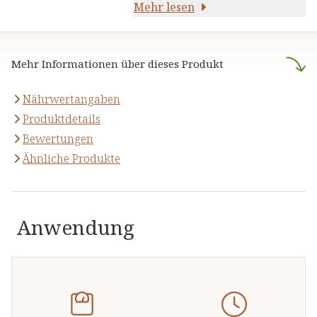
Ihre Gesundheit und Ihr
darauf,
Mehr lesen
naturreine Produkte
Wohlbefinden
.
anzubieten, die sich auf die
naturheilkundliche Lehre
Mehr Informationen über dieses Produkt
stützen.
Nährwertangaben
Produktdetails
Bewertungen
Ähnliche Produkte
Anwendung