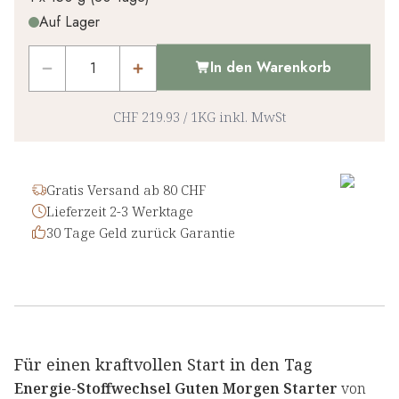
Auf Lager
CHF 0.00
1
x
-
%
In den Warenkorb
CHF 219.93
/
1KG
inkl. MwSt
Gratis Versand ab 80 CHF
Lieferzeit 2-3 Werktage
30 Tage Geld zurück Garantie
Für einen kraftvollen Start in den Tag
Energie-Stoffwechsel Guten Morgen Starter
von