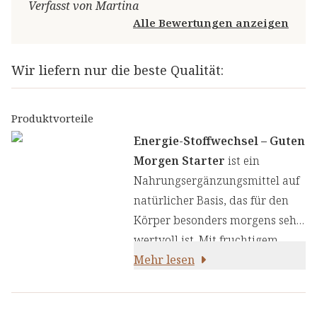
Verfasst von Martina
Alle Bewertungen anzeigen
Wir liefern nur die beste Qualität:
Produktvorteile
Energie-Stoffwechsel – Guten
Morgen Starter
ist ein
Nahrungsergänzungsmittel auf
natürlicher Basis, das für den
Körper besonders morgens sehr
wertvoll ist. Mit fruchtigem
Zitronengeschmack, bewährten
Mehr lesen
Pflanzenstoffen und Vitamin C
unterstützt es eine bewusste