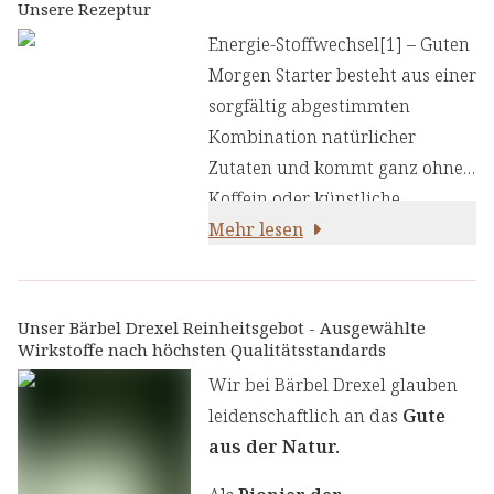
Morgenroutine:
Unsere Rezeptur
Energie-Stoffwechsel[1] – Guten
Morgen Starter besteht aus einer
sorgfältig abgestimmten
Kombination natürlicher
Zutaten und kommt ganz ohne
Koffein oder künstliche
Wachmacher aus.
Mehr lesen
Unser Bärbel Drexel Reinheitsgebot - Ausgewählte
Wirkstoffe nach höchsten Qualitätsstandards
Wir bei Bärbel Drexel glauben
leidenschaftlich an das
Gute
aus der Natur.