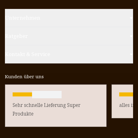
Unternehmen
Ratgeber
Kontakt & Service
Kunden über uns
Sehr schnelle Lieferung Super
alles in
Produkte