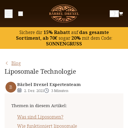
Was sind Liposomen?
Menü
Wie funktioniert liposomale Nahrungsergänzung?
Welche Vorteile hat liposomale
Sichere dir
15% Rabatt
auf
das gesamte
Nahrungsergänzung?
Sortiment, ab 70€
sogar
20%
mit dem Code:
SONNENGRUSS
Liposomale Nahrungsergänzungsmittel bei Bärbel
Drexel
Blog
Liposomale Technologie
Bärbel Drexel Expertenteam
B
2. Dez. 2021
3 Minuten
Themen in diesem Artikel
:
Was sind Liposomen?
Wie funktioniert liposomale